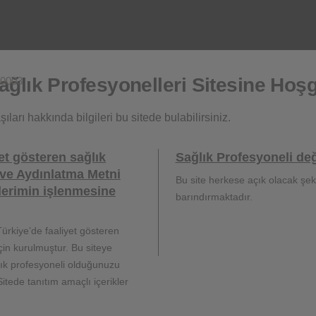
örevi meni için sıvı yapmaktır. Ejakülasyon sırasında sperm ür
den gelen sıvı da üretraya doğru hareket eder. Bu karışım - m
2
rdir?
ğlık Profesyonelleri Sitesine Hoşg
0003
e prostat kanseri gibi prostat sorunları riskini artırır. BPH ve 
ıları hakkında bilgileri bu sitede bulabilirsiniz.
ikle geceleri sık veya ani idrara çıkma ihtiyacı, idrar yaparken a
et gösteren sağlık
Sağlık Profesyoneli değ
2
 ve ağrılı boşalma gibi belirtilere neden olabilir.
ve Aydınlatma Metni
Bu site herkese açık olacak şeki
lerimin işlenmesine
barındırmaktadır.
a-z/p/prostate-cancer
ET: 01.06.2024
ürkiye’de faaliyet gösteren
için kurulmuştur. Bu siteye
/understanding-prostate-changes
ET: 01.06.2024
lık profesyoneli olduğunuzu
itede tanıtım amaçlı içerikler