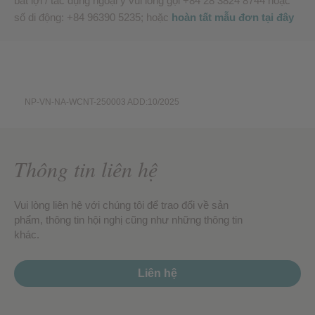
bất lợi / tác dụng ngoại ý vui lòng gọi +84 28 3824 8744 hoặc
số di động: +84 96390 5235; hoặc
hoàn tất mẫu đơn tại đây
NP-VN-NA-WCNT-250003 ADD:10/2025
Thông tin liên hệ
Vui lòng liên hệ với chúng tôi để trao đổi về sản
phẩm, thông tin hội nghị cũng như những thông tin
khác.
Liên hệ