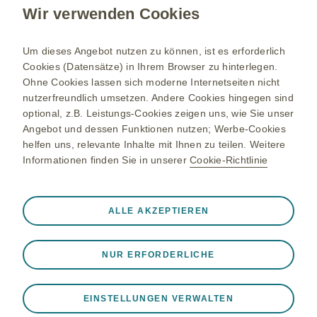
Wir verwenden Cookies
Kontakt/Nebenwirkung melden
Newsletter
Um dieses Angebot nutzen zu können, ist es erforderlich
Bestellservice
Cookies (Datensätze) in Ihrem Browser zu hinterlegen.
Ohne Cookies lassen sich moderne Internetseiten nicht
Therapiegebiete
nutzerfreundlich umsetzen. Andere Cookies hingegen sind
Meningokokken-Erkrankungen
optional, z.B. Leistungs-Cookies zeigen uns, wie Sie unser
Angebot und dessen Funktionen nutzen; Werbe-Cookies
Gürtelrose-Erkrankung
helfen uns, relevante Inhalte mit Ihnen zu teilen. Weitere
Informationen finden Sie in unserer
Cookie-Richtlinie
RSV-Erkrankung
Onkologie
Immer aktiv
Nur unbedingt erforderliche Cookies
ALLE AKZEPTIEREN
❮
Notwendig, damit die Website ordnungsgemäß
Die Inhalte richten sich an Personen in Deutschland.
funktioniert, z. B. um Sitzungsdaten während eines
©2026 GlaxoSmithKline GmbH & Co. KG. Alle Rechte
NUR ERFORDERLICHE
Website-Besuchs zu speichern, Cookie- und Tag-
vorbehalten.
Einstellungen zu verwalten und die Sicherheit der Website
NP-DE-NA-WCNT-240002, Jul26
zu gewährleisten. Darüber hinaus werden einige Cookies
EINSTELLUNGEN VERWALTEN
als Reaktion auf von Ihnen vorgenommene Aktionen