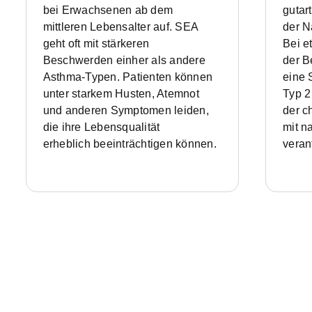
bei Erwachsenen ab dem
gutar
mittleren Lebensalter auf. SEA
der N
geht oft mit stärkeren
Bei e
Beschwerden einher als andere
der B
Asthma-Typen. Patienten können
eine 
unter starkem Husten, Atemnot
Typ 2
und anderen Symptomen leiden,
der c
die ihre Lebensqualität
mit
n
erheblich
beeinträchtigen können.
veran