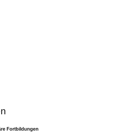
❮
❮
en
äre Fortbildungen