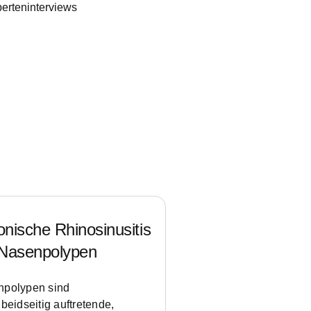
erteninterviews
nische Rhinosinusitis
Nasenpolypen
polypen sind
 beidseitig auftretende,