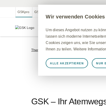
GSKpro
GSKmed
GSK.com
GSKmfa
Wir verwenden Cookies
GSKpro Professional
Um dieses Angebot nutzen zu könne
Für medizinische Fachkreise in Deutschland
lassen sich moderne Internetseiten
Cookies zeigen uns, wie Sie unser
Ihnen zu teilen. Weitere Informati
Therapiegebiete
>
Atemwege
ALLE AKZEPTIEREN
NUR 
Immer aktiv
Nur unbedingt e
Notwendig, damit die Website ord
speichern, Cookie- und Tag-Einste
werden einige Cookies als Reaktio
gleichkommen, wie z. B. das Festl
GSK – Ihr Atemwegs
können Ihren Browser so einstellen