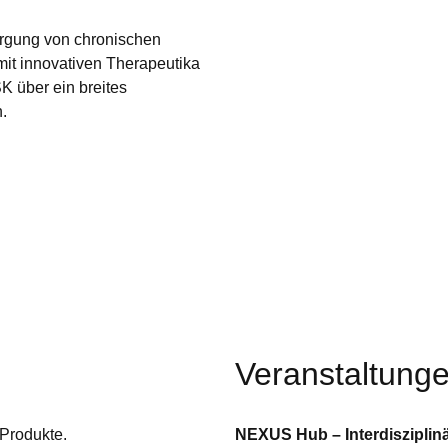
 Diese Cookies speichern keine personenbezogenen Daten.
orgung von chronischen
it innovativen Therapeutika
K über ein breites
.
Veranstaltung
 Produkte.
NEXUS Hub – Interdisziplin