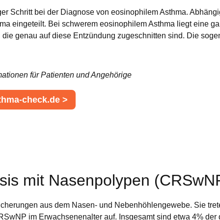
iger Schritt bei der Diagnose von eosinophilem Asthma. Abhäng
hma eingeteilt. Bei schwerem eosinophilem Asthma liegt eine g
ie genau auf diese Entzündung zugeschnitten sind. Die sogena
mationen für Patienten und Angehörige
thma-check.de >
usis mit Nasenpolypen (CRSwN
cherungen aus dem Nasen- und Nebenhöhlengewebe. Sie treten 
ine CRSwNP im Erwachsenenalter auf. Insgesamt sind etwa 4% d