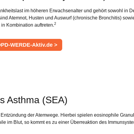
nkheitslast im höheren Erwachsenalter und gehört sowohl in De
sind Atemnot, Husten und Auswurf (chronische Bronchitis) sowi
2
in Kombination auftreten.
PD-WERDE-Aktiv.de >
es Asthma (SEA)
Entzündung der Atemwege. Hierbei spielen eosinophile Granul
ophile im Blut, so kommt es zu einer Überreaktion des Immunsys