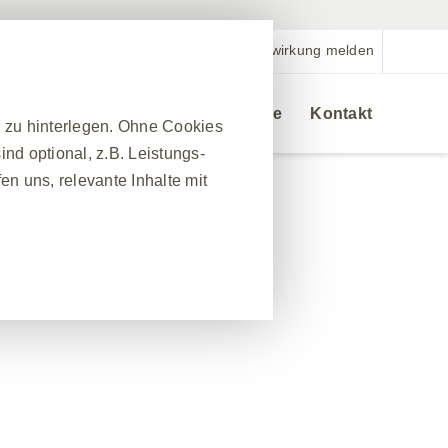
Nebenwirkung melden
Veranstaltungen
Bestellservice
Kontakt
r zu hinterlegen. Ohne Cookies
nd optional, z.B. Leistungs-
n uns, relevante Inhalte mit
❮
nes Website-Besuchs zu
hrleisten. Darüber hinaus
nfrage nach Diensten
 Ausfüllen von Formularen. Sie
ber einige Teile der Website