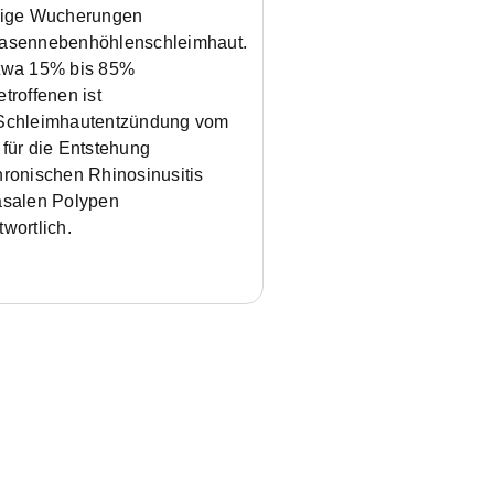
tige Wucherungen
asennebenhöhlenschleimhaut.
twa 15% bis 85%
etroffenen ist
Schleimhautentzündung vom
 für die Entstehung
hronischen Rhinosinusitis
asalen Polypen
twortlich.