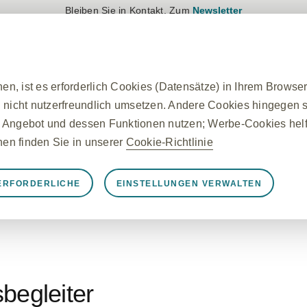
Bleiben Sie in Kontakt. Zum
Newsletter
Anmelden
Registrieren
Produkte
Therapiegebiete
n, ist es erforderlich Cookies (Datensätze) in Ihrem Browse
 nicht nutzerfreundlich umsetzen. Andere Cookies hingegen si
 Angebot und dessen Funktionen nutzen; Werbe-Cookies helfe
onen finden Sie in unserer
Cookie-Richtlinie
ERFORDERLICHE
EINSTELLUNGEN VERWALTEN
rforderliche Cookies
nungsgemäß funktioniert, z. B. um Sitzungsdaten während ei
llungen zu verwalten und die Sicherheit der Website zu gewä
n auf von Ihnen vorgenommene Aktionen gesetzt, die einer A
egen Ihrer Datenschutzeinstellungen, das Anmelden oder das
begleiter
, dass er diese Cookies blockiert oder Sie darauf hinweist, a