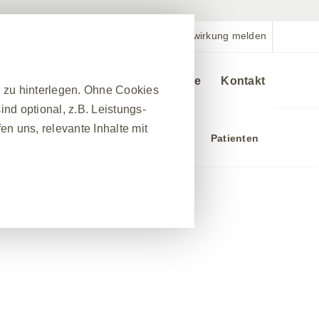
Nebenwirkung melden
Veranstaltungen
Bestellservice
Kontakt
r zu hinterlegen. Ohne Cookies
nd optional, z.B. Leistungs-
n uns, relevante Inhalte mit
chung
Ressourcen und Services
Patienten
❮
nes Website-Besuchs zu
hrleisten. Darüber hinaus
nfrage nach Diensten
 Ausfüllen von Formularen. Sie
ber einige Teile der Website