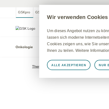
GSKpro
GSKmed
GSK.com
GSKmfa
Wir verwenden Cookies
GSKpro Professional
Um dieses Angebot nutzen zu könne
Für medizinische Fachkreise in Deutschland
lassen sich moderne Internetseiten
Cookies zeigen uns, wie Sie unser
Onkologie
Indikatio
Ihnen zu teilen. Weitere Informati
ALLE AKZEPTIEREN
NUR 
Therapiegebiete
>
Multiples Myelom
Immer aktiv
Nur unbedingt e
Notwendig, damit die Website ord
speichern, Cookie- und Tag-Einste
werden einige Cookies als Reaktio
gleichkommen, wie z. B. das Festl
können Ihren Browser so einstellen