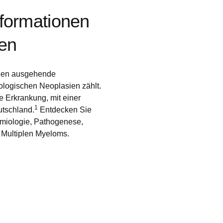
 Diese Cookies speichern keine personenbezogenen Daten.
nformationen
ien
llen ausgehende
logischen Neoplasien zählt.
e Erkrankung, mit einer
1
utschland.
Entdecken Sie
emiologie, Pathogenese,
Multiplen Myeloms.