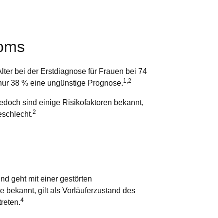
loms
er bei der Erstdiagnose für Frauen bei 74
1,2
 nur 38 % eine ungünstige Prognose.
edoch sind einige Risikofaktoren bekannt,
2
eschlecht.
d geht mit einer gestörten
 bekannt, gilt als Vorläuferzustand des
4
reten.