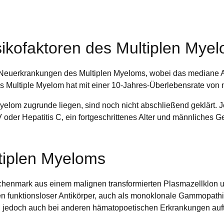
sikofaktoren des Multiplen Mye
Neuerkrankungen des Multiplen Myeloms, wobei das mediane Alt
as Multiple Myelom hat mit einer 10-Jahres-Überlebensrate von
elom zugrunde liegen, sind noch nicht abschließend geklärt. J
 oder Hepatitis C, ein fortgeschrittenes Alter und männliches G
tiplen Myeloms
chenmark aus einem malignen transformierten Plasmazellklon un
n funktionsloser Antikörper, auch als monoklonale Gammopathie
jedoch auch bei anderen hämatopoetischen Erkrankungen auft