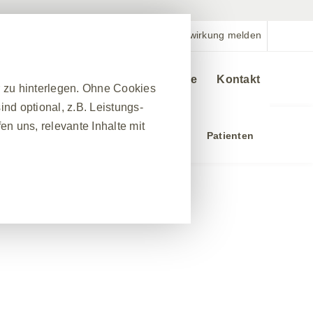
Nebenwirkung melden
Veranstaltungen
Bestellservice
Kontakt
r zu hinterlegen. Ohne Cookies
nd optional, z.B. Leistungs-
n uns, relevante Inhalte mit
chung
Ressourcen und Services
Patienten
❮
nes Website-Besuchs zu
hrleisten. Darüber hinaus
nfrage nach Diensten
 Ausfüllen von Formularen. Sie
ber einige Teile der Website