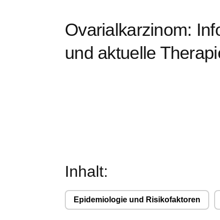
werden dann nicht funktionieren.
Ovarialkarzinom: In
Leistungs-Cookies
und aktuelle Therap
Werbe-Cookies
Inhalt:
Epidemiologie und Risikofaktoren