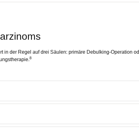
karzinoms
t in der Regel auf drei Säulen: primäre Debulking-Operation
8
ungstherapie.