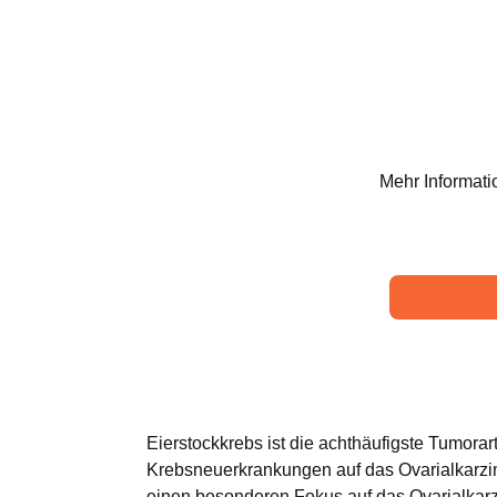
Mehr Informati
Eierstockkrebs ist die achthäufigste Tumorar
Krebsneuerkrankungen auf das Ovarialkarz
einen besonderen Fokus auf das Ovarialkarz