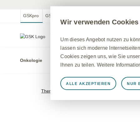
GSKpro
GSKmed
GSK.com
GSKmfa
Wir verwenden Cookies
GSKpro Professional
Um dieses Angebot nutzen zu könne
Für medizinische Fachkreise in Deutschland
lassen sich moderne Internetseiten
Cookies zeigen uns, wie Sie unser
Onkologie
Indikatio
Ihnen zu teilen. Weitere Informati
ALLE AKZEPTIEREN
NUR 
Immer aktiv
Nur unbedingt e
Therapiegebiete
>
Ovarialkarzinom
Notwendig, damit die Website ord
speichern, Cookie- und Tag-Einste
werden einige Cookies als Reaktio
gleichkommen, wie z. B. das Festl
können Ihren Browser so einstellen