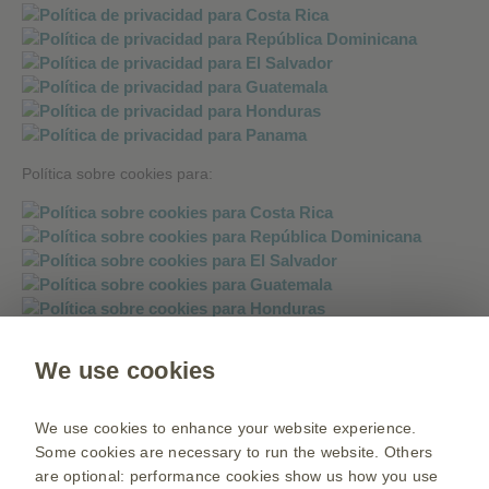
Política sobre cookies para:
We use cookies
Política sobre mensajería instantánea:
We use cookies to enhance your website experience.
Some cookies are necessary to run the website. Others
are optional: performance cookies show us how you use