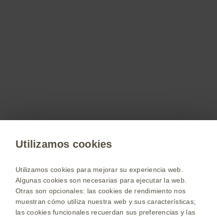
preparación: Septiembre de 2022
Contacto con nosotros
Estamos comprometidos en apoyarlo a resolver
sus dudas y/o comentarios.
Contáctenos
Utilizamos cookies
Utilizamos cookies para mejorar su experiencia web.
www.gsk.com
Algunas cookies son necesarias para ejecutar la web.
Seleccione su país
Otras son opcionales: las cookies de rendimiento nos
muestran cómo utiliza nuestra web y sus características;
Mapa del sitio
las cookies funcionales recuerdan sus preferencias y las