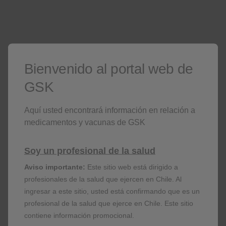
pacientes con insuficiencia hepática moderada y los
controles sanos. No se han realizado estudios en
pacientes con insuficiencia hepática severa
(véase
Farmacología Clínica)
.
Insuficiencia Renal
Bienvenido al portal web de
GSK
No hubo aumentos significativos en la exposición a
umeclidinio o a vilanterol en pacientes con
insuficiencia renal severa (ClCr < 30 ml/min), en
Aquí usted encontrará información en relación a
comparación con sujetos sanos. No se requiere
medicamentos y vacunas de GSK
ajustar la dosis en pacientes con insuficiencia renal
(véase Farmacología Clínica)
.
Soy un profesional de la salud
Aviso importante:
Este sitio web está dirigido a
Referencia
profesionales de la salud que ejercen en Chile. Al
ingresar a este sitio, usted está confirmando que es un
Anoro Ellipta, información para prescribir
profesional de la salud que ejerce en Chile. Este sitio
contiene información promocional.
aprobada por ISP.