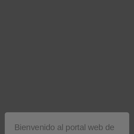
¿Cuánto deberían afectar las consideraciones
prácticas a la prescripción de terapias
inhaladas?
Dr. Bernardino Alcázar, MD, PhD
Ver video
Nuevo meta-análisis en red
Bienvenido al portal web de