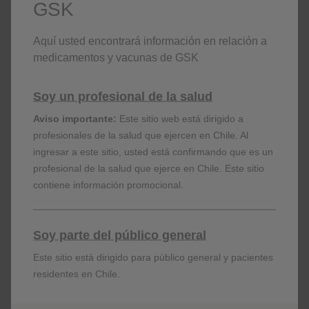
GSK
Aquí usted encontrará información en relación a
medicamentos y vacunas de GSK
Soy un profesional de la salud
Aviso importante:
Este sitio web está dirigido a
profesionales de la salud que ejercen en Chile. Al
ingresar a este sitio, usted está confirmando que es un
profesional de la salud que ejerce en Chile. Este sitio
contiene información promocional.
¿En qué se diferencian los LAMA y los
LAMA/LABA en mejorar la función pulmonar?
Soy parte del público general
Profesor Claus Vogelmeier
Este sitio está dirigido para público general y pacientes
residentes en Chile.
VER VIDEO