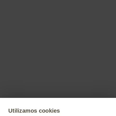
PM-CL-UCV-WCNT-220002 Fecha de
preparación: Septiembre de 2022
Contacto con nosotros
Estamos comprometidos en apoyarlo a resolver
sus dudas y/o comentarios.
Contáctenos
Utilizamos cookies