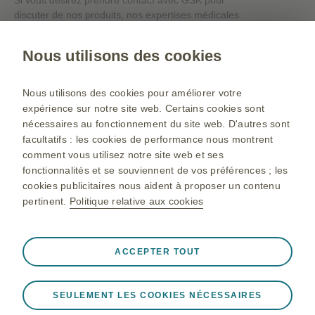
discuter de nos produits, nos expertises médicales
ou nos évènements en ligne, veuillez cliquer sur le
lien ci-dessous.
Nous utilisons des cookies
Contacts
Nous utilisons des cookies pour améliorer votre
expérience sur notre site web. Certains cookies sont
nécessaires au fonctionnement du site web. D'autres sont
facultatifs : les cookies de performance nous montrent
Site institutionnel
comment vous utilisez notre site web et ses
Gsk.com
fonctionnalités et se souviennent de vos préférences ; les
cookies publicitaires nous aident à proposer un contenu
Plan du site
pertinent.
Politique relative aux cookies
Conditions d’utilisation
Politique de protection des données personnelles
Toujours actifs
Cookies strictement nécessaires
ACCEPTER TOUT
❮
Nécessaires au bon fonctionnement du site web,
notamment pour stocker les données de session lors
© 2026 Sociétés du Groupe GSK. Tous droits réservés. Laboratoire
SEULEMENT LES COOKIES NÉCESSAIRES
d'une visite sur le site web, pour gérer les préférences en
GlaxoSmithKline, société par actions simplifiée au capital de