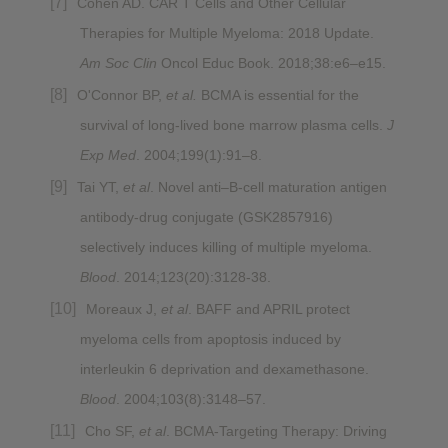
Cohen AD. CAR T Cells and Other Cellular
Therapies for Multiple Myeloma: 2018 Update.
Am Soc Clin
Oncol Educ Book. 2018;38:e6–e15.
O'Connor BP,
et al.
BCMA is essential for the
survival of long-lived bone marrow plasma cells.
J
Exp Med
. 2004;199(1):91–8.
Tai YT,
et al
. Novel anti–B-cell maturation antigen
antibody-drug conjugate (GSK2857916)
selectively induces killing of multiple myeloma.
Blood
. 2014;123(20):3128-38.
Moreaux J,
et al
. BAFF and APRIL protect
myeloma cells from apoptosis induced by
interleukin 6 deprivation and dexamethasone.
Blood
. 2004;103(8):3148–57.
Cho SF,
et al
. BCMA-Targeting Therapy: Driving