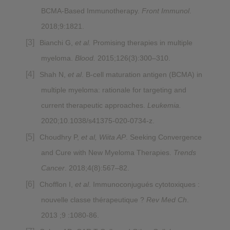
BCMA-Based Immunotherapy.
Front Immunol
.
2018;9:1821.
Bianchi G,
et al.
Promising therapies in multiple
myeloma.
Blood.
2015;126(3):300–310.
Shah N,
et al
. B-cell maturation antigen (BCMA) in
multiple myeloma: rationale for targeting and
current therapeutic approaches.
Leukemia.
2020;10.1038/s41375-020-0734-z.
Choudhry P,
et al, Wiita AP
. Seeking Convergence
and Cure with New Myeloma Therapies.
Trends
Cancer
. 2018;4(8):567–82.
Chofflon I,
et al
. Immunoconjugués cytotoxiques :
nouvelle classe thérapeutique ?
Rev Med Ch
.
2013 ;9 :1080-86.