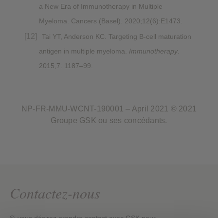
a New Era of Immunotherapy in Multiple
Myeloma. Cancers (Basel). 2020;12(6):E1473.
Tai YT, Anderson KC. Targeting B-cell maturation
antigen in multiple myeloma.
Immunotherapy
.
2015;7: 1187–99.
NP-FR-MMU-WCNT-190001 – April 2021 © 2021
Groupe GSK ou ses concédants.
Contactez-nous
Si vous désirez prendre contact avec GSK pour