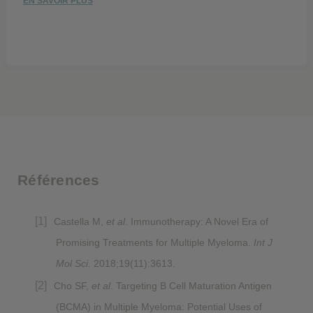
EN SAVOIR PLUS
Références
Castella M,
et al
. Immunotherapy: A Novel Era of
Promising Treatments for Multiple Myeloma.
Int J
Mol Sci.
2018;19(11):3613.
Cho SF,
et al
. Targeting B Cell Maturation Antigen
(BCMA) in Multiple Myeloma: Potential Uses of