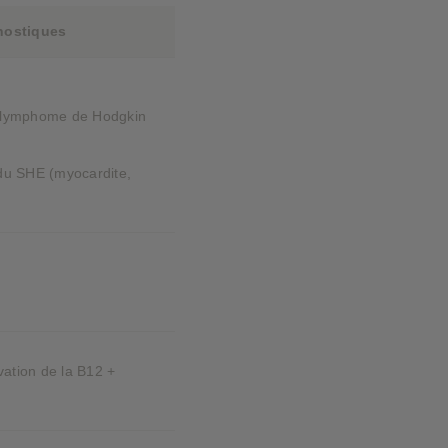
nostiques
r lymphome de Hodgkin
 du SHE (myocardite,
évation de la B12 +