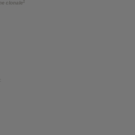
1
ne clonale
: