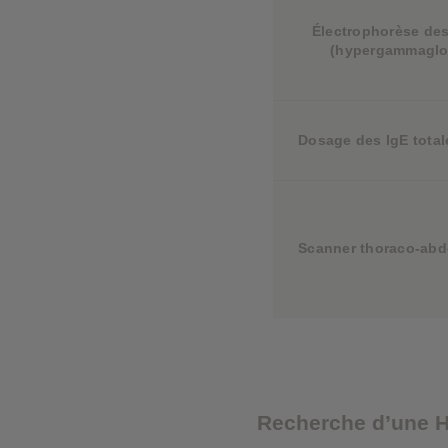
Électrophorèse des
(hypergammaglob
Dosage des IgE total
Scanner thoraco-abd
Recherche d’une H