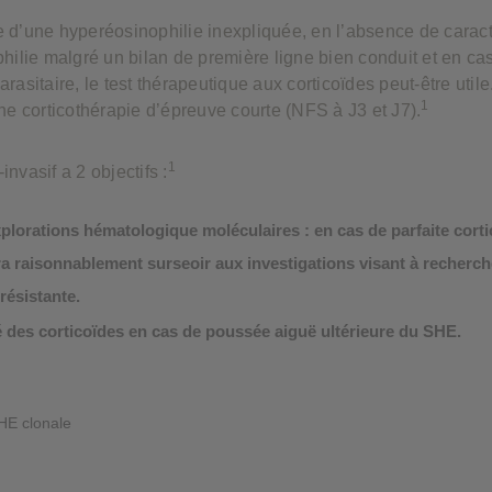
e d’une hyperéosinophilie inexpliquée, en l’absence de caract
philie malgré un bilan de première ligne bien conduit et en ca
rasitaire, le test thérapeutique aux corticoïdes peut-être utile. 
1
une corticothérapie d’épreuve courte (NFS à J3 et J7).
1
nvasif a 2 objectifs :
xplorations hématologique moléculaires : en cas de parfaite corti
rra raisonnablement surseoir aux investigations visant à recherc
résistante.
té des corticoïdes en cas de poussée aiguë ultérieure du SHE.