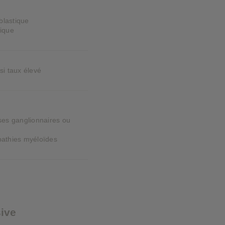
lastique
nique
si taux élevé
es ganglionnaires ou
athies myéloïdes
sive