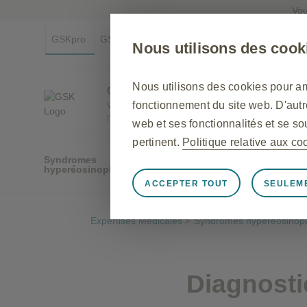
Vou
GSKpro
GSKmed
GSK.com
Nous utilisons des cook
Nous utilisons des cookies pour am
GSKpro.com
Médicaments
fonctionnement du site web. D'autr
Vous informer sur
l’essentiel
web et ses fonctionnalités et se s
pertinent.
Politique relative aux co
Syndromes
hyperéosinophiliques
ACCEPTER TOUT
SEULEME
Toujours actifs
Cookies stri
Nécessaires au bon fonctionnement 
Expertises Médicales
>
Syndromes hyperéosinoph
web, pour gérer les préférences en 
cookies sont installés en réponse 
le réglage de vos préférences en ma
Diagnostic
pouvez configurer votre navigateur 