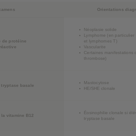
xamens
Orientations diag
Néoplasie solide
Lymphome (en particulie
 de protéine
et lymphomes T)
réactive
Vascularite
Certaines manifestations
thrombose)
Mastocytose
tryptase basale
HE/SHE clonale
Éosinophilie clonale si él
la vitamine B12
tryptase basale