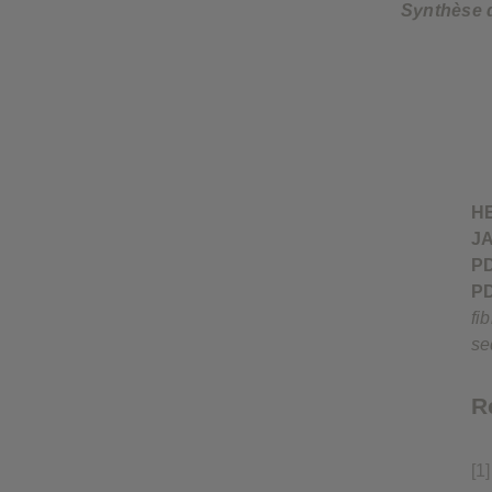
Synthèse d
H
J
P
P
fi
se
R