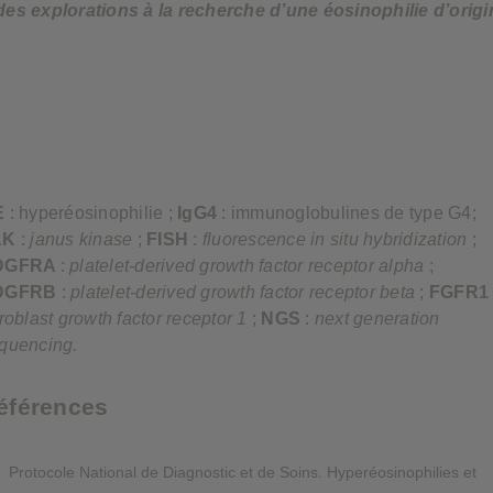
es explorations à la recherche d’une éosinophilie d’origi
E
: hyperéosinophilie ;
IgG4
: immunoglobulines de type G4;
AK
:
janus kinase
;
FISH
:
fluorescence in situ hybridization
;
DGFRA
:
platelet-derived growth factor receptor alpha
;
DGFRB
:
platelet-derived growth factor receptor beta
;
FGFR1
broblast growth factor receptor 1
;
NGS
:
next generation
quencing.
éférences
Protocole National de Diagnostic et de Soins. Hyperéosinophilies et