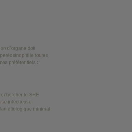
❮
❮
ion d’organe doit
peréosinophilie toutes
1
es préférentiels :
 rechercher le SHE
se infectieuse
ilan étiologique minimal