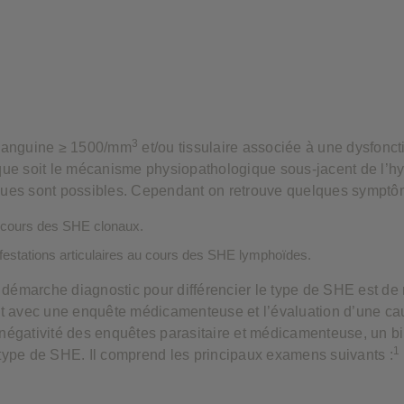
ies ne stockent aucune information personnelle identifiable.
3
sanguine ≥ 1500/mm
et/ou tissulaire associée à une dysfonct
e soit le mécanisme physiopathologique sous-jacent de l’hy
iques sont possibles. Cependant on retrouve quelques symptôm
u cours des SHE clonaux.
stations articulaires au cours des SHE lymphoïdes.
 démarche diagnostic pour différencier le type de SHE est de
t avec une enquête médicamenteuse et l’évaluation d’une cau
e négativité des enquêtes parasitaire et médicamenteuse, un b
1
e type de SHE. Il comprend les principaux examens suivants :