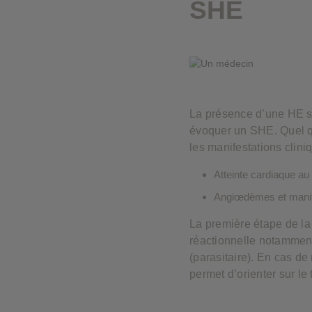
SHE
fonctionneront alors pas. Ces cook
Cookies de performance
Cookies publicitaires
La présence d’une HE 
évoquer un SHE. Quel qu
les manifestations clin
Atteinte cardiaque a
Angiœdèmes et manife
La première étape de la
réactionnelle notammen
(parasitaire). En cas d
permet d’orienter sur l