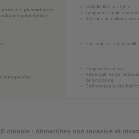
Maladie liée aux IgG4
 protéines plasmatiques
Lymphome angio-immunob
ulinmie polyclonale)
Infection parasitaire chro
es
Éosinophilie réactionnelle 
Néoplasies solides
Adénopathies de métastas
omino-pelvien
de lymphome
Splénomégalie des hémop
E clonale : démarches non invasive et inva