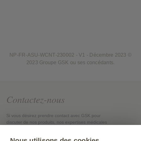
NP-FR-ASU-WCNT-230002 - V1 - Décembre 2023 ©
2023 Groupe GSK ou ses concédants.
Contactez-nous
Si vous désirez prendre contact avec GSK pour
discuter de nos produits, nos expertises médicales
ou nos évènements en ligne, veuillez cliquer sur le
lien ci-dessous.
Nous utilisons des cookies