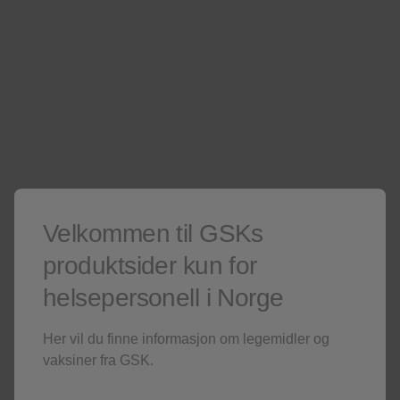
hjemmesider
Er du ikke helsepersonell? Besøk våre
Kun for helsepersonell
Er du ikke helsepersonell?
Besøk gjerne våre
sider for publikum
.
Denne siden kan inneholde salgsfremmende materiell.
Velkommen til GSKs
Kontakt oss
produktsider kun for
helsepersonell i Norge
Om du ønsker å melde en bivirkning, kontakt oss på telefon 22
rapporter bivirkningen her
70 20 00 eller
Her vil du finne informasjon om legemidler og
vaksiner fra GSK.