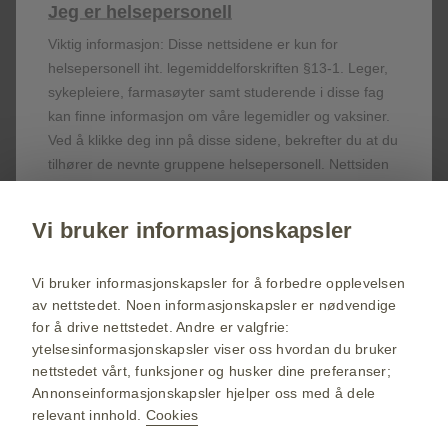
Jeg er helsepersonell
Viktig informasjon: Disse nettsidene er kun for
helsepersonell iht. legemiddelforskriften §13-1. Leger,
Registrer deg!
sykepleiere, farmasøyter samt studerende i disse fag
kan finne informasjon om våre legemidler og vaksiner.
Ved å klikke deg inn på disse sidene, bekrefter du at du
Få siste nytt om våre produkter og terapiområder,
tilhører de nevnte gruppene helsepersonell. Nettsiden
delta på webinarer, bestill servicemateriell til deg
inneholder produktreklame.
og dine pasienter.
Jeg er pasient eller publikum
Vi bruker informasjonskapsler
Klikk over for å komme til vår hjemmeside som er åpen
Registrer deg nå
for alle.
Vi bruker informasjonskapsler for å forbedre opplevelsen
av nettstedet. Noen informasjonskapsler er nødvendige
for å drive nettstedet. Andre er valgfrie:
GSK Norge hjemmeside
ytelsesinformasjonskapsler viser oss hvordan du bruker
Sidekart
nettstedet vårt, funksjoner og husker dine preferanser;
Annonseinformasjonskapsler hjelper oss med å dele
Bruksvilkår
relevant innhold.
Cookies
Personvernerklæring