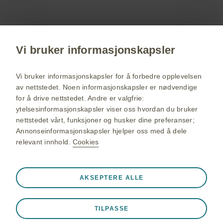
Få siste nytt om våre produkter og terapiområder,
delta på webinarer, bestill servicemateriell til deg
og dine pasienter.
Vi bruker informasjonskapsler
Registrer deg nå
Vi bruker informasjonskapsler for å forbedre opplevelsen
av nettstedet. Noen informasjonskapsler er nødvendige
for å drive nettstedet. Andre er valgfrie:
GSK Norge hjemmeside
ytelsesinformasjonskapsler viser oss hvordan du bruker
Sidekart
nettstedet vårt, funksjoner og husker dine preferanser;
Annonseinformasjonskapsler hjelper oss med å dele
Bruksvilkår
relevant innhold.
Cookies
Personvernerklæring
Cookies
Alltid aktiv
AKSEPTERE ALLE
Strengt nødvendige informasjonskapsler
❮
Nødvendig for at nettstedet skal fungere hensiktsmessig,
©2026 GlaxoSmithKline group of companies. All rights reserved.
TILPASSE
for eksempel lagre øktdata under et nettstedbesøk, for å
GlaxoSmithKline AS - Org.nr. 930 606 308 - Drammensveien 288,