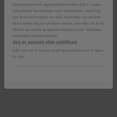
Gis med forsiktighet hos individer med trombocytopeni
helsepersonell iht. legemiddelforskriften §13-1. Leger,
eller blødningsforstyrrelser da blødning kan oppstå etter
sykepleiere, farmasøyter samt studerende i disse fag
i.m. injeksjon.
kan finne informasjon om våre legemidler og vaksiner.
Vanligste rapporterte bivirkninger er smerter på
Ved å klikke deg inn på disse sidene, bekrefter du at du
injeksjonsstedet (61%), fatigue (34%), myalgi (29%),
tilhører de nevnte gruppene helsepersonell. Nettsiden
hodepine (28%) og artralgi (18%). Disse bivirkningene
inneholder produktreklame.
var vanligvis milde eller moderate i intensitet og forsvant
Jeg er pasient eller publikum
innen få dager etter vaksinasjon.
Klikk over for å komme til vår hjemmeside som er åpen
Les preparatomtalen for mer informasjon før forskrivning
for alle.
av Arexvy.
Ved uønskede medisinske hendelser, kontakt GSK på tlf:
22 70 20 00.
Reseptgruppe C. Pris:
2342,50 kr per sett (1 hetteglass
pulver til injeksjonsvæske, 1 hetteglass 0,5 ml suspensjon til
injeksjonsvæske)