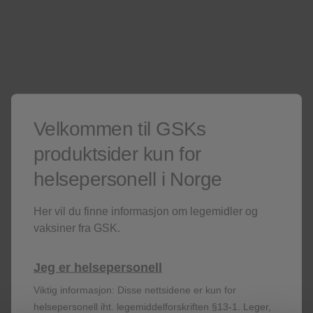
hjemmesider
Er du ikke helsepersonell? Besøk våre
Kun for helsepersonell
Er du ikke helsepersonell?
Besøk gjerne våre
sider for publikum
.
Denne siden kan inneholde salgsfremmende materiell.
Velkommen til GSKs
produktsider kun for
helsepersonell i Norge
Her vil du finne informasjon om legemidler og
vaksiner fra GSK.
Registrer deg!
Jeg er helsepersonell
Viktig informasjon: Disse nettsidene er kun for
helsepersonell iht. legemiddelforskriften §13-1. Leger,
Få siste nytt om våre produkter og terapiområder,