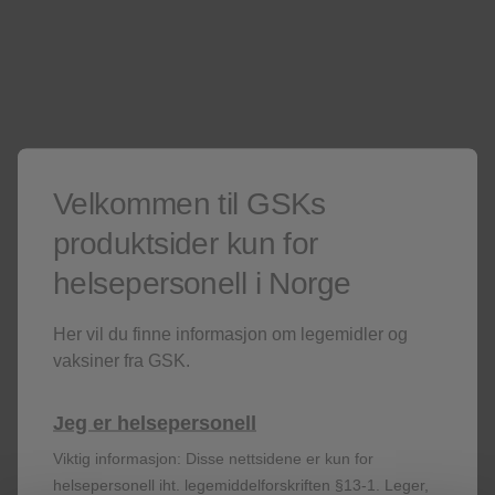
hjemmesider
Er du ikke helsepersonell? Besøk våre
Kun for helsepersonell
Er du ikke helsepersonell?
Besøk gjerne våre
sider for publikum
.
Denne siden kan inneholde salgsfremmende materiell.
Velkommen til GSKs
produktsider kun for
helsepersonell i Norge
Her vil du finne informasjon om legemidler og
vaksiner fra GSK.
Registrer deg!
Jeg er helsepersonell
Viktig informasjon: Disse nettsidene er kun for
helsepersonell iht. legemiddelforskriften §13-1. Leger,
Få siste nytt om våre produkter og terapiområder,