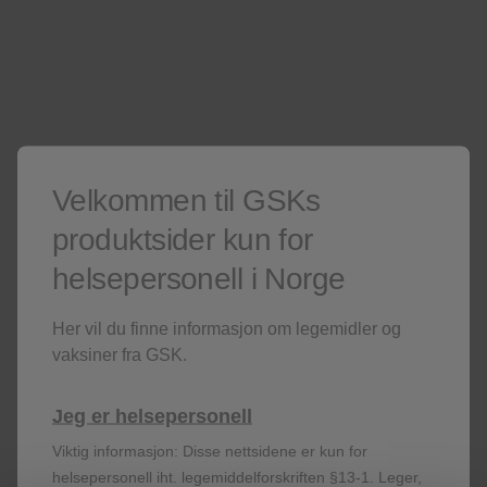
hjemmesider
Er du ikke helsepersonell? Besøk våre
Kun for helsepersonell
Er du ikke helsepersonell?
Besøk gjerne våre
sider for publikum
.
Denne siden kan inneholde salgsfremmende materiell.
Velkommen til GSKs
produktsider kun for
helsepersonell i Norge
Her vil du finne informasjon om legemidler og
vaksiner fra GSK.
Registrer deg!
Jeg er helsepersonell
Viktig informasjon: Disse nettsidene er kun for
helsepersonell iht. legemiddelforskriften §13-1. Leger,
Få siste nytt om våre produkter og terapiområder,