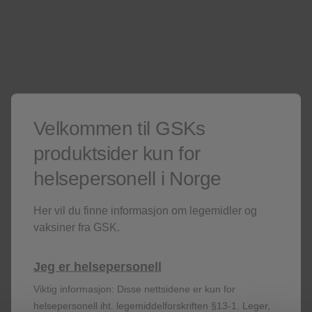
hjemmesider
Er du ikke helsepersonell? Besøk våre
Kun for helsepersonell
Er du ikke helsepersonell?
Besøk gjerne våre
sider for publikum
.
Denne siden kan inneholde salgsfremmende materiell.
Velkommen til GSKs
produktsider kun for
helsepersonell i Norge
Her vil du finne informasjon om legemidler og
vaksiner fra GSK.
Registrer deg!
Jeg er helsepersonell
Viktig informasjon: Disse nettsidene er kun for
helsepersonell iht. legemiddelforskriften §13-1. Leger,
Få siste nytt om våre produkter og terapiområder,