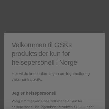
hjemmesider
Er du ikke helsepersonell? Besøk våre
Kun for helsepersonell
Er du ikke helsepersonell?
Besøk gjerne våre
sider for publikum
.
Denne siden kan inneholde salgsfremmende materiell.
Velkommen til GSKs
produktsider kun for
helsepersonell i Norge
Her vil du finne informasjon om legemidler og
vaksiner fra GSK.
Registrer deg!
Jeg er helsepersonell
Viktig informasjon: Disse nettsidene er kun for
helsepersonell iht. legemiddelforskriften §13-1. Leger,
Få siste nytt om våre produkter og terapiområder,