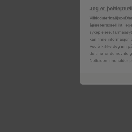
Jeg er helsepers
Jeg er pasient e
Informasjonskapsler for y
©2026 GlaxoSmithKline group of companies
Viktig informasjon: Dis
Klikk over for å komme
helsepersonell iht. leg
åpen for alle.
sykepleiere, farmasøyt
Informasjonskapsler for ann
kan finne informasjon 
Ved å klikke deg inn på
du tilhører de nevnte 
Nettsiden inneholder 