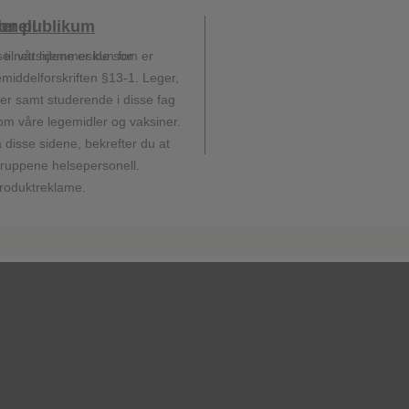
onell
ller publikum
telse
. All rights reserved. GlaxoSmithKline AS - Org.nr. 930 606 308 - Drammen
se nettsidene er kun for
 til vår hjemmeside som er
emiddelforskriften §13-1. Leger,
er samt studerende i disse fag
onsering
om våre legemidler og vaksiner.
 disse sidene, bekrefter du at
gruppene helsepersonell.
produktreklame.