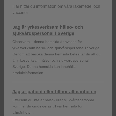
måste administreringen av Benlysta avbrytas och
Här hittar du information om våra läkemedel och
lämplig medicinsk behandling administreras. Progressiv
vacciner
multifokal leukoencefalopati (PML) har rapporterats vid
Benlystabehandling mot SLE. Vid misstänkt/bekräftad
PML måste all immunsuppressiv behandling, inklusive
Jag är yrkesverksam hälso- och
Benlysta, sättas ut. Stevens-Johnsons syndrom (SJS)
sjukvårdspersonal i Sverige
och toxisk epidermal nekrolys (TEN), som kan vara
Observera – denna hemsida är avsedd för
livshotande eller dödliga, har rapporterats i samband
yrkesverksam hälso- och sjukvårdspersonal i Sverige.
med behandling med Benlysta. Om tecken och symtom
Genom att besöka denna hemsida bekräftar du att du
som tyder på dessa reaktioner uppstår, ska Benlysta
är yrkesverksam hälso- och sjukvårdspersonal i
omedelbart sättas ut. Om patienten utvecklat SJS eller
Sverige. Denna hemsida kan innehålla
TEN vid användning av Benlysta, får behandling med
produktinformation.
Benlysta aldrig återinsättas. Fertila kvinnor måste
använda effektivt preventivmedel under behandling med
Benlysta och under minst 4 månader efter den sista
Jag är patient eller tillhör allmänheten
behandlingen. Benlysta ska inte användas under
Eftersom du inte är hälso- eller sjukvårdspersonal
graviditet såvida inte den potentiella nyttan rättfärdigar
kommer du omdirigeras till vår hemsida för
den potentiella risken för fostret. Benlysta ska undvikas
allmänheten.
under amning.