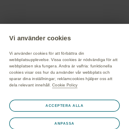
Registrera dig nu
Vi använder cookies
vaccin.se
GSK Sveriges hemsida
Vi använder cookies för att förbättra din
Webkarta
webbplatsupplevelse. Vissa cookies är nödvändiga för att
webbplatsen ska fungera. Andra är valfria: funktionella
Användarvillkor
cookies visar oss hur du använder vår webbplats och
Personuppgiftspolicy
sparar dina inställningar; reklamcookies hjälper oss att
dela relevant innehåll.
Cookie Policy
Cookie policy
Alltid aktiva
Nödvändiga cookies
❮
ACCEPTERA ALLA
© 2026 GSK-koncernen eller dess licensgivare. Alla rättigheter
Nödvändiga för att webbplatsen ska fungera korrekt, som
förbehålles GlaxoSmithKline AB. Varumärken ägs av eller
att lagra sessionsdata under ett webbplatsbesök, hantera
licensieras till GSK-koncernen. GlaxoSmithKline AB, Box 516,
ANPASSA
inställningar för cookies och taggar och för att skydda
SE-169 29 Solna, Sverige. 08-638 93 00.