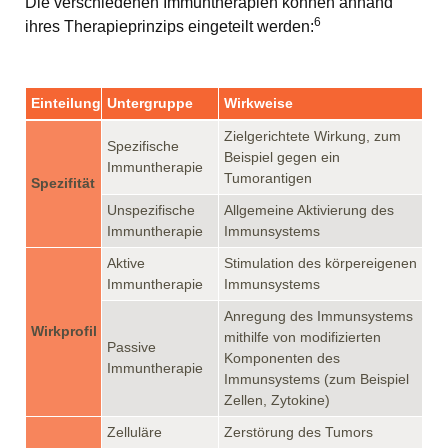
Die verschiedenen Immuntherapien können anhand
6
ihres Therapieprinzips eingeteilt werden:
Einteilung
Untergruppe
Wirkweise
Zielgerichtete Wirkung, zum
Spezifische
Beispiel gegen ein
Immuntherapie
Tumorantigen
Spezifität
Unspezifische
Allgemeine Aktivierung des
Immuntherapie
Immunsystems
Aktive
Stimulation des körpereigenen
Immuntherapie
Immunsystems
Anregung des Immunsystems
Wirkprofil
mithilfe von modifizierten
Passive
Komponenten des
Immuntherapie
Immunsystems (zum Beispiel
Zellen, Zytokine)
Zelluläre
Zerstörung des Tumors