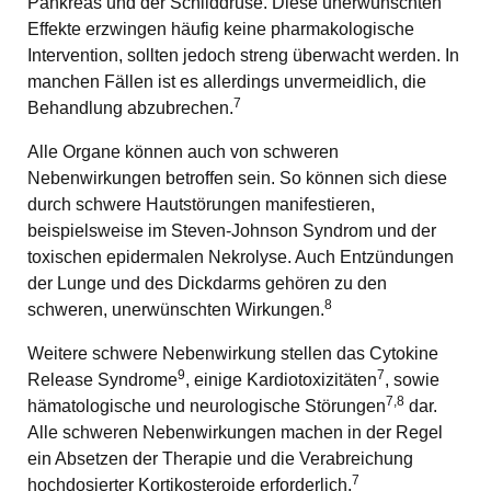
Pankreas und der Schilddrüse. Diese unerwünschten
Effekte erzwingen häufig keine pharmakologische
Intervention, sollten jedoch streng überwacht werden. In
manchen Fällen ist es allerdings unvermeidlich, die
7
Behandlung abzubrechen.
Alle Organe können auch von schweren
Nebenwirkungen betroffen sein. So können sich diese
durch schwere Hautstörungen manifestieren,
beispielsweise im Steven-Johnson Syndrom und der
toxischen epidermalen Nekrolyse. Auch Entzündungen
der Lunge und des Dickdarms gehören zu den
8
schweren, unerwünschten Wirkungen.
Weitere schwere Nebenwirkung stellen das Cytokine
9
7
Release Syndrome
, einige Kardiotoxizitäten
, sowie
7,8
hämatologische und neurologische Störungen
dar.
Alle schweren Nebenwirkungen machen in der Regel
ein Absetzen der Therapie und die Verabreichung
7
hochdosierter Kortikosteroide erforderlich.