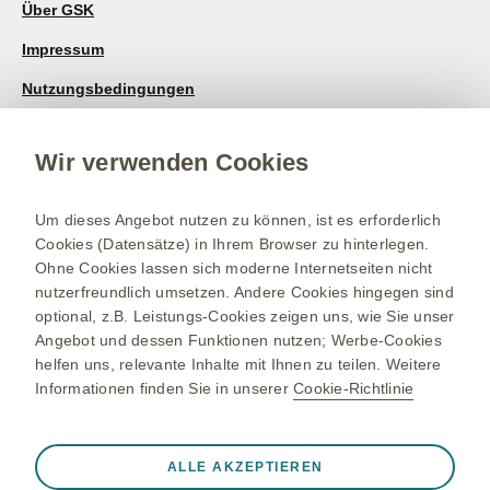
Über GSK
Impressum
Nutzungsbedingungen
Datenschutzhinweis
Wir verwenden Cookies
Kontakt/Nebenwirkung melden
Newsletter
Um dieses Angebot nutzen zu können, ist es erforderlich
Cookies (Datensätze) in Ihrem Browser zu hinterlegen.
Bestellservice
Ohne Cookies lassen sich moderne Internetseiten nicht
Therapiegebiete
nutzerfreundlich umsetzen. Andere Cookies hingegen sind
optional, z.B. Leistungs-Cookies zeigen uns, wie Sie unser
Meningokokken-Erkrankungen
Angebot und dessen Funktionen nutzen; Werbe-Cookies
Gürtelrose-Erkrankung
helfen uns, relevante Inhalte mit Ihnen zu teilen. Weitere
Informationen finden Sie in unserer
Cookie-Richtlinie
RSV-Erkrankung
Bleiben Sie up to date
Registrieren Sie sich und erhalten Sie exklusiven Zugang zu
Onkologie
Immer aktiv
Nur unbedingt erforderliche Cookies
medizinischen Fachinformationen. Mit unserem E-Mail Service
ALLE AKZEPTIEREN
❮