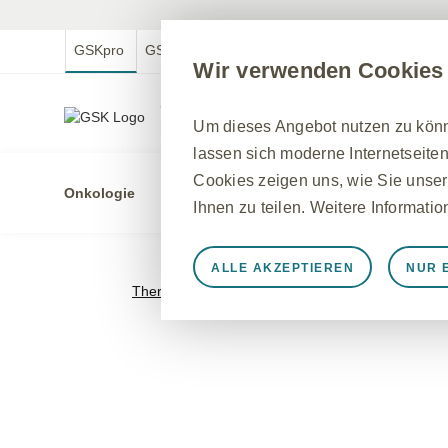
GSKpro
GSKmed
GSK.com
GSKmfa
Wir verwenden Cookies
GSKpro Professional
Um dieses Angebot nutzen zu könne
Für medizinische Fachkreise in Deutschland
lassen sich moderne Internetseiten
Cookies zeigen uns, wie Sie unser
Onkologie
Indikatio
Ihnen zu teilen. Weitere Informati
ALLE AKZEPTIEREN
NUR 
Immer aktiv
Nur unbedingt e
Therapiegebiete
>
Myelofibrose
Notwendig, damit die Website ord
speichern, Cookie- und Tag-Einste
werden einige Cookies als Reaktio
gleichkommen, wie z. B. das Festl
können Ihren Browser so einstellen