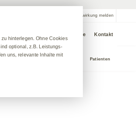
Nebenwirkung melden
Veranstaltungen
Bestellservice
Kontakt
r zu hinterlegen. Ohne Cookies
nd optional, z.B. Leistungs-
n uns, relevante Inhalte mit
chung
Ressourcen und Services
Patienten
❮
nes Website-Besuchs zu
hrleisten. Darüber hinaus
nfrage nach Diensten
 Ausfüllen von Formularen. Sie
ber einige Teile der Website