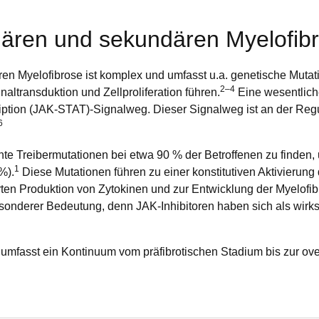
ären und sekundären Myelofib
n Myelofibrose ist komplex und umfasst u.a. genetische Muta
2–4
altransduktion und Zellproliferation führen.
Eine wesentliche
iption (JAK-STAT)-Signalweg. Dieser Signalweg ist an der Regul
6
nte Treibermutationen bei etwa 90 % der Betroffenen zu finden
1
%).
Diese Mutationen führen zu einer konstitutiven Aktivieru
hrten Produktion von Zytokinen und zur Entwicklung der Myelofibr
sonderer Bedeutung, denn JAK-Inhibitoren haben sich als wir
mfasst ein Kontinuum vom präfibrotischen Stadium bis zur overt