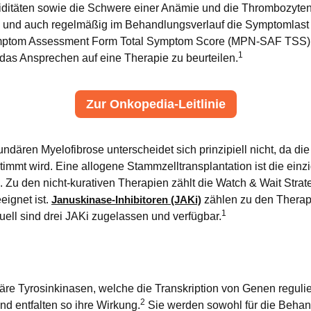
ditäten sowie die Schwere einer Anämie und die Thrombozytent
se und auch regelmäßig im Behandlungsverlauf die Symptomlast 
tom Assessment Form Total Symptom Score (MPN-SAF TSS) z
1
as Ansprechen auf eine Therapie zu beurteilen.
Zur Onkopedia-Leitlinie
ndären Myelofibrose unterscheidet sich prinzipiell nicht, da d
immt wird. Eine allogene Stammzelltransplantation ist die einz
. Zu den nicht-kurativen Therapien zählt die Watch & Wait Strateg
eignet ist.
Januskinase-Inhibitoren (JAKi)
zählen zu den Therapi
1
ll sind drei JAKi zugelassen und verfügbar.
läre Tyrosinkinasen, welche die Transkription von Genen reguli
2
nd entfalten so ihre Wirkung.
Sie werden sowohl für die Behan