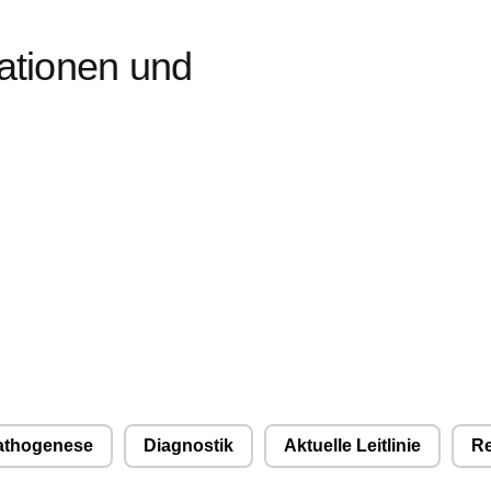
 Diese Cookies speichern keine personenbezogenen Daten.
mationen und
athogenese
Diagnostik
Aktuelle Leitlinie
Re