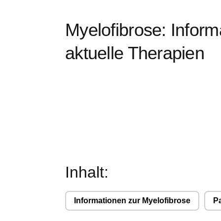
werden dann nicht funktionieren.
Myelofibrose: Infor
Leistungs-Cookies
aktuelle Therapien
Werbe-Cookies
Inhalt:
Informationen zur Myelofibrose
P