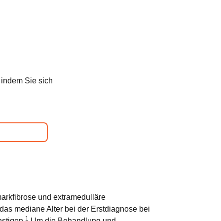
 indem Sie sich
markfibrose und extramedulläre
 das mediane Alter bei der Erstdiagnose bei
1
nstigen.
Um die Behandlung und