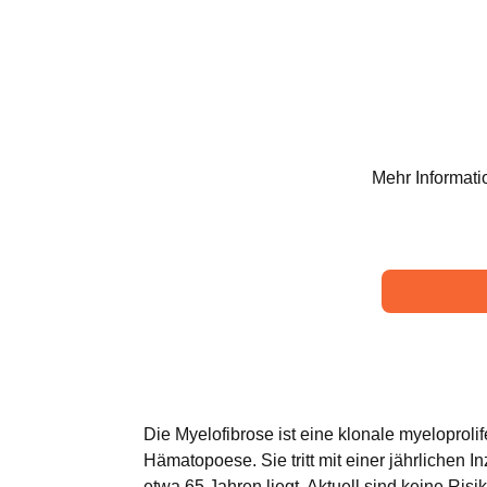
Mehr Informati
Die Myelofibrose ist eine klonale myeloprol
Hämatopoese. Sie tritt mit einer jährlichen 
etwa 65 Jahren liegt. Aktuell sind keine Ris