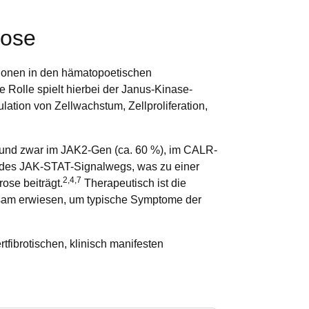
rose
tionen in den hämatopoetischen
 Rolle spielt hierbei der Janus-Kinase-
ation von Zellwachstum, Zellproliferation,
, und zwar im JAK2-Gen (ca. 60 %), im CALR-
ng des JAK-STAT-Signalwegs, was zu einer
2,4,7
ose beiträgt.
Therapeutisch ist die
ksam erwiesen, um typische Symptome der
fibrotischen, klinisch manifesten