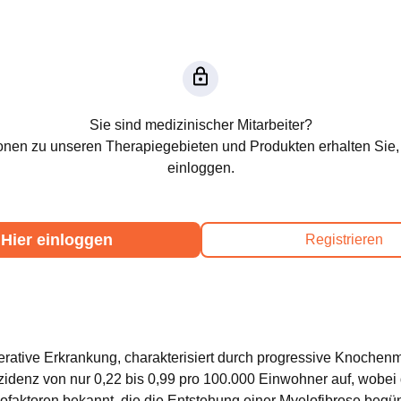
Sie sind medizinischer Mitarbeiter?
onen zu unseren Therapiegebieten und Produkten erhalten Sie,
einloggen.
Hier einloggen
Registrieren
iferative Erkrankung, charakterisiert durch progressive Knochen
Inzidenz von nur 0,22 bis 0,99 pro 100.000 Einwohner auf, wobei
ikofaktoren bekannt, die die Entstehung einer Myelofibrose begü