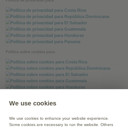
Política de privacidad para:
Política sobre cookies para:
We use cookies
Política sobre mensajería instantánea:
We use cookies to enhance your website experience.
Some cookies are necessary to run the website. Others