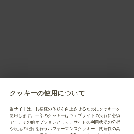
GSKは、webセミナーおよびメールでの情報提供を外部業者に委
託しております。その用途において、会員のメールアドレスを同
外部業者に提供いたします。
GSKが定めた一定期間、当サイトへのログインがない会員の会員
情報は、データの最新性を保ち、セキュリティの完全性を高める
ため、削除することがあります。
なお、削除後に当サイトの利用をご希望される場合は、再度会員
登録を行うことでサイトの利用が可能になります。
策定：2019年8月
改定：2024年4月
改定：2025年11月
クッキーの使用について
jp.gsk.com
当サイトは、お客様の体験を向上させるためにクッキーを
使用します。一部のクッキーはウェブサイトの実行に必須
サイトマップ
です。その他オプションとして、サイトの利用状況の分析
ご利用条件
や設定の記憶を行うパフォーマンスクッキー、関連性の高