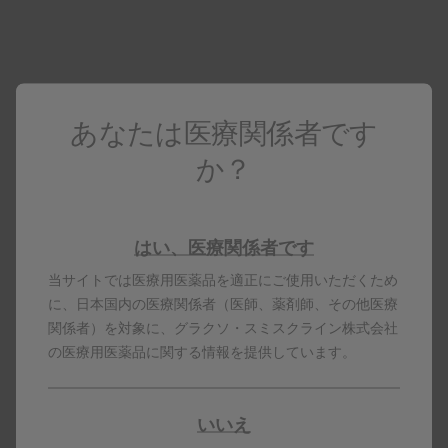
（エ）資料ダウンロード、配送サービス
（オ）GSKニュースの閲覧
（カ）服薬指導に役立つ薬剤師向け情報
その他、GSKの医療用医薬品に関する情報、GSKの医療用医薬品
の使用方法に関する動画、疾患啓発資料、動画、webセミナー録
画等、会員登録された医療関係者のみが閲覧できるものが多数ご
あなたは医療関係者です
ざいます。
か？
〈お知らせおよびその内容〉
会員登録の際に「弊社からのお知らせを受け取る」にご同意いた
だいた方々には、GSKならびにGSKに属する医薬情報担当者およ
びメディカル担当者から、お知らせを配信いたします。なお、会
はい、医療関係者です
員がお知らせの受信を希望しない場合であっても、当サイトの運
当サイトでは医療用医薬品を適正にご使用いただくため
営に必要な場合、GSKが重要なお知らせである旨判断した場合、
に、日本国内の医療関係者（医師、薬剤師、その他医療
当該お知らせを全会員に送信させていただきます。
配信されるお知らせの内容は、下記の通りです。
関係者）を対象に、グラクソ・スミスクライン株式会社
（ア）医薬品に関する新しい研究結果・情報
の医療用医薬品に関する情報を提供しています。
（イ）医療関連のイベントやセミナーの案内
（ウ）GSKおよび関連企業の製品やサービスに関する更新情報
（エ）業界の最新動向やニュース
いいえ
（オ）その他、GSKおよび関連企業が送信するお知らせ