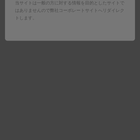
当サイトは一般の方に対する情報を目的としたサイトで
〈お知らせの配信停止〉
はありませんので弊社コーポレートサイトへリダイレク
会員は、いつでもお知らせの受信を停止する権利を持っていま
トします。
す。お知らせの受信を希望しない場合、ログイン後メニューの
「メール受信設定」から設定を変更するか、各メールに記載され
ている配信停止のリンクをクリックすることで、お知らせの受信
を停止することができます。ただし、会員がお知らせの受信を停
止した場合であっても、当サイトの運営に必要な場合、GSKが重
要なお知らせである旨判断した場合、当該お知らせを全会員に送
信させていただきます。
〈禁止行為〉
GSKから提供される情報は、一部であれ、再製・複製して利用す
ることはできません。また、どのような形式であれ、GSKから提
供される情報を学術論文や発表資料等に引用することはできませ
ん。
当サイトのログインに利用するメールアドレスおよびパスワード
は、会員自ら責任をもって管理していただきます。会員は、登録
したメールアドレスおよびパスワードを自己以外の第三者へ貸
与、譲渡、売買等することはできません。
会員は、会員登録時に登録した事項に変更が生じた場合、会員自
ら登録内容を変更するものとし、メールアドレスおよびパスワー