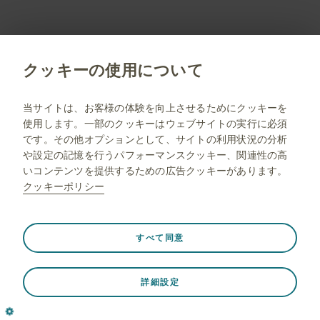
詳細を見る
クッキーの使用について
フルタイド
フルチカゾンプロピオン酸エステル
当サイトは、お客様の体験を向上させるためにクッキーを
使用します。一部のクッキーはウェブサイトの実行に必須
呼吸器官用薬
です。その他オプションとして、サイトの利用状況の分析
や設定の記憶を行うパフォーマンスクッキー、関連性の高
電子添文 フルタイド50ug・100ug エアゾール120・
60吸入用
いコンテンツを提供するための広告クッキーがあります。
クッキーポリシー
電子添文 フルタイド50・100・200ディスカス
製品基本情報
資料ダウンロード・配送サービス
常に有効
Strictly necessary（必須）
❮
すべて同意
ウェブサイト訪問中のセッションデータの保存、クッキー
とタグの設定の管理、ウェブサイトのセキュリティの保護
詳細を見る
詳細設定
など、ウェブサイトが適切に機能するために必要です。さ
らに、一部のクッキーは、プライバシー設定、ログイン、