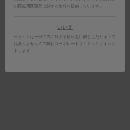
の医療用医薬品に関する情報を提供しています。
サルタノール
サルブタモール硫酸塩
いいえ
呼吸器官用薬
当サイトは一般の方に対する情報を目的としたサイトで
電子添文 サルタノールインヘラー100ug
はありませんので弊社コーポレートサイトへリダイレク
トします。
製品基本情報
資料ダウンロード・配送サービス
詳細を見る
ザイアジェン
アバカビル硫酸塩
化学療法剤