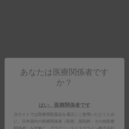
製品基本情報
資料ダウンロード・配送サービス
詳細を見る
サムチレール
アトバコン
あなたは医療関係者です
化学療法剤
か？
電子添文 サムチレール内用懸濁液15%
製品基本情報
資料ダウンロード・配送サービス
はい、医療関係者です
当サイトでは医療用医薬品を適正にご使用いただくため
詳細を見る
に、日本国内の医療関係者（医師、薬剤師、その他医療
関係者）を対象に、グラクソ・スミスクライン株式会社