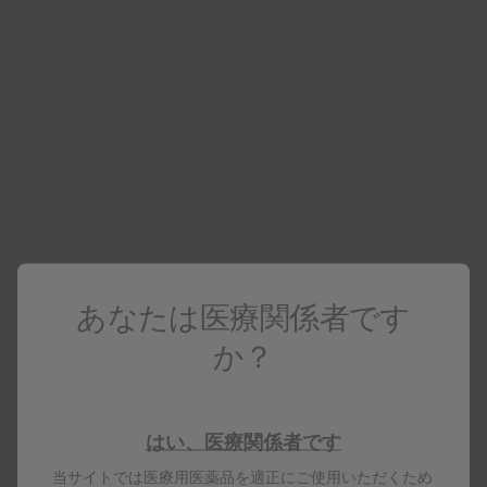
動画を見る
アレックスビー
アレックスビー筋注用の使用方法
動画を見る
あなたは医療関係者です
か？
おすすめの動画 (疾患関連)
はい、医療関係者です
SLEの疾患マネジメントにおけるBAFF制御の重要
当サイトでは医療用医薬品を適正にご使用いただくため