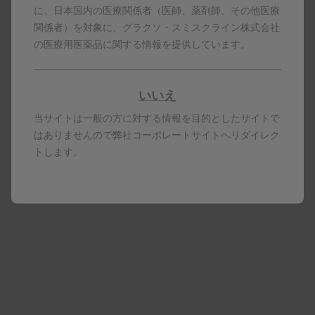
性
に、日本国内の医療関係者（医師、薬剤師、その他医療
関係者）を対象に、グラクソ・スミスクライン株式会社
Age-associated B-Cells(ABC)から考えるSLE疾患経路と正常
の医療用医薬品に関する情報を提供しています。
免疫経路の違い
動画を見る
いいえ
当サイトは一般の方に対する情報を目的としたサイトで
はありませんので弊社コーポレートサイトへリダイレク
RSウイルス感染症
トします。
高齢の成人におけるRSウイルス
感染症は予防の必要性がある
か？
動画を見る
おすすめの動画 (患者さん向け)