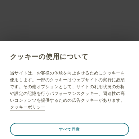
新規会員登録
PM-JP-DV-WCNT-200002 2026.07
クッキーの使用について
jp.gsk.com
当サイトは、お客様の体験を向上させるためにクッキーを
使用します。一部のクッキーはウェブサイトの実行に必須
サイトマップ
です。その他オプションとして、サイトの利用状況の分析
ご利用条件
や設定の記憶を行うパフォーマンスクッキー、関連性の高
いコンテンツを提供するための広告クッキーがあります。
プライバシー通知
クッキーポリシー
FAQ
薬剤師向け情報
常に有効
Strictly necessary（必須）
❮
すべて同意
ウェブサイト訪問中のセッションデータの保存、クッキー