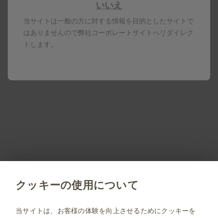
いいえ
再生時間 04:31
当サイトは一般の方に対する情報を目的としたサイトで
はありませんので弊社コーポレートサイトへリダイレク
トします。
ブーレンレップの製品情報
ブーレンレップ手帳
製品名はすべて、グラクソ・スミスクライン、そのライセ
ンサー、提携パートナーの登録商標です。
製剤写真及びPDF資料は、患者指導の目的に限りダウンロ
ード頂けます。
PM-JP-DV-WCNT-200002 2026.07
クッキーの使用について
jp.gsk.com
当サイトは、お客様の体験を向上させるためにクッキーを