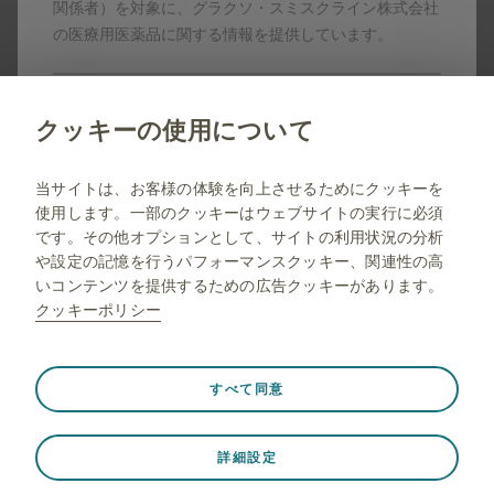
ンサー、提携パートナーの登録商標です。
関係者）を対象に、グラクソ・スミスクライン株式会社
製剤写真及びPDF資料は、患者指導の目的に限りダウンロ
の医療用医薬品に関する情報を提供しています。
ード頂けます。
いいえ
クッキーの使用について
当サイトは一般の方に対する情報を目的としたサイトで
はありませんので弊社コーポレートサイトへリダイレク
jp.gsk.com
当サイトは、お客様の体験を向上させるためにクッキーを
トします。
使用します。一部のクッキーはウェブサイトの実行に必須
サイトマップ
です。その他オプションとして、サイトの利用状況の分析
ご利用条件
や設定の記憶を行うパフォーマンスクッキー、関連性の高
いコンテンツを提供するための広告クッキーがあります。
プライバシー通知
クッキーポリシー
FAQ
薬剤師向け情報
常に有効
Strictly necessary（必須）
❮
すべて同意
ウェブサイト訪問中のセッションデータの保存、クッキー
とタグの設定の管理、ウェブサイトのセキュリティの保護
© 2001-2026 GSK plc. All rights reserved. Trade marks are
詳細設定
など、ウェブサイトが適切に機能するために必要です。さ
owned by or licensed to the GSK group of companies.
らに、一部のクッキーは、プライバシー設定、ログイン、