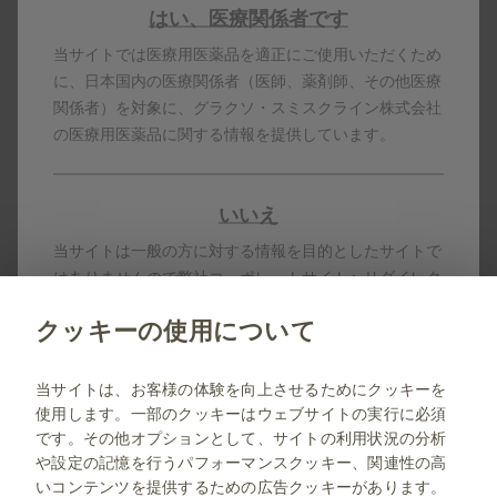
はい、医療関係者です
当サイトでは医療用医薬品を適正にご使用いただくため
ラミクタール錠25mg (変更後)
に、日本国内の医療関係者（医師、薬剤師、その他医療
乳幼児誤飲防止包装
関係者）を対象に、グラクソ・スミスクライン株式会社
の医療用医薬品に関する情報を提供しています。
製品名はすべて、グラクソ・スミスクライン、そのライセ
ンサー、提携パートナーの登録商標です。
いいえ
製剤写真及びPDF資料は、患者指導の目的に限りダウンロ
ード頂けます。
当サイトは一般の方に対する情報を目的としたサイトで
はありませんので弊社コーポレートサイトへリダイレク
トします。
クッキーの使用について
jp.gsk.com
当サイトは、お客様の体験を向上させるためにクッキーを
使用します。一部のクッキーはウェブサイトの実行に必須
サイトマップ
です。その他オプションとして、サイトの利用状況の分析
ご利用条件
や設定の記憶を行うパフォーマンスクッキー、関連性の高
いコンテンツを提供するための広告クッキーがあります。
プライバシー通知