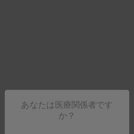
医療関係者向け情報
医療関係者でない場合は
コーポレートサイト
へアクセスしてください
ラミクタール（てんかん）
電子添文
資料ダウンロード・配送サービス
製品基本情報
あなたは医療関係者です
ラミクタール錠25mg
か？
ラミクタール錠25mg (変更前)
乳幼児誤飲防止包装