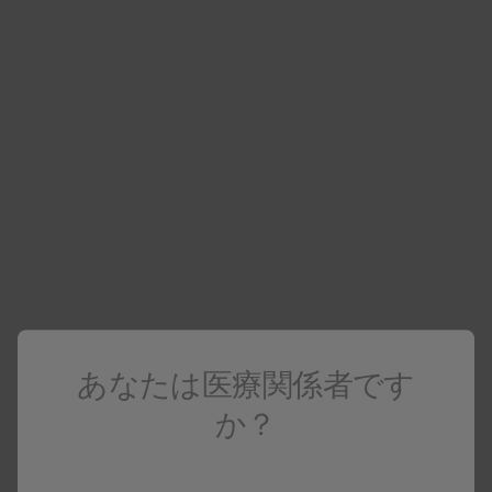
医療関係者向け情報
医療関係者でない場合は
コーポレートサイト
へアクセスしてください
ラミクタール（てんかん）
電子添文
資料ダウンロード・配送サービス
製品基本情報
あなたは医療関係者です
ラミクタール錠100mg
か？
ラミクタール錠100mg (変更前)
乳幼児誤飲防止包装