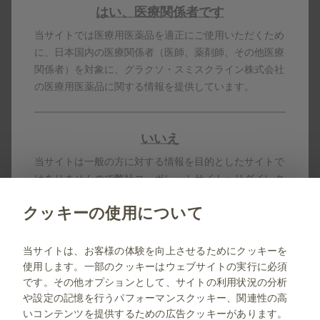
はい、医療関係者です
当サイトでは医療用医薬品を適正にご使用いただくため
ラミクタール錠100mg (変更後)
に、日本国内の医療関係者（医師、薬剤師、その他医療
乳幼児誤飲防止包装
関係者）を対象に、グラクソ・スミスクライン株式会社
の医療用医薬品に関する情報を提供しています。
製品名はすべて、グラクソ・スミスクライン、そのライセ
ンサー、提携パートナーの登録商標です。
いいえ
製剤写真及びPDF資料は、患者指導の目的に限りダウンロ
ード頂けます。
当サイトは一般の方に対する情報を目的としたサイトで
はありませんので弊社コーポレートサイトへリダイレク
トします。
クッキーの使用について
jp.gsk.com
当サイトは、お客様の体験を向上させるためにクッキーを
使用します。一部のクッキーはウェブサイトの実行に必須
サイトマップ
です。その他オプションとして、サイトの利用状況の分析
ご利用条件
や設定の記憶を行うパフォーマンスクッキー、関連性の高
いコンテンツを提供するための広告クッキーがあります。
プライバシー通知