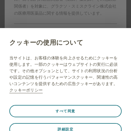
製品名はすべて、グラクソ・スミスクライン、そのライセ
関係者）を対象に、グラクソ・スミスクライン株式会社
ンサー、提携パートナーの登録商標です。
の医療用医薬品に関する情報を提供しています。
製剤写真及びPDF資料は、患者指導の目的に限りダウンロ
ード頂けます。
いいえ
クッキーの使用について
当サイトは一般の方に対する情報を目的としたサイトで
はありませんので弊社コーポレートサイトへリダイレク
jp.gsk.com
トします。
当サイトは、お客様の体験を向上させるためにクッキーを
使用します。一部のクッキーはウェブサイトの実行に必須
サイトマップ
です。その他オプションとして、サイトの利用状況の分析
ご利用条件
や設定の記憶を行うパフォーマンスクッキー、関連性の高
いコンテンツを提供するための広告クッキーがあります。
プライバシー通知
クッキーポリシー
FAQ
薬剤師向け情報
常に有効
Strictly necessary（必須）
❮
すべて同意
ウェブサイト訪問中のセッションデータの保存、クッキー
とタグの設定の管理、ウェブサイトのセキュリティの保護
© 2001-2026 GSK plc. All rights reserved. Trade marks are
詳細設定