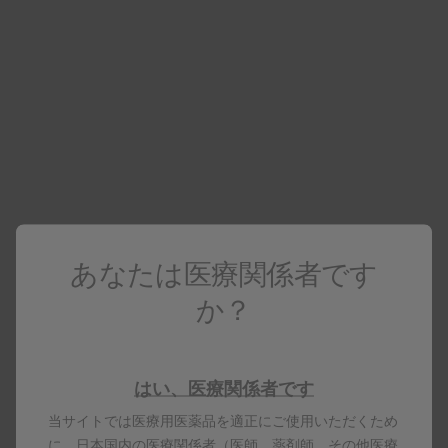
医療関係者向け情報
医療関係者でない場合は
コーポレートサイト
へアクセスしてください
テノゼット
電子添文
製品基本情報
あなたは医療関係者です
か？
テノゼット錠300mg
乳幼児誤飲防止包装
はい、医療関係者です
当サイトでは医療用医薬品を適正にご使用いただくため
に、日本国内の医療関係者（医師、薬剤師、その他医療