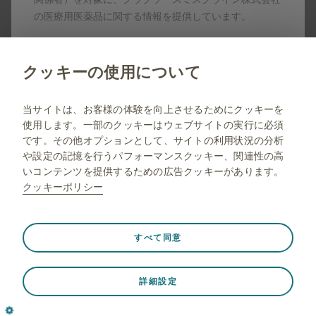
製剤写真及びPDF資料は、患者指導の目的に限りダウンロ
の医療用医薬品に関する情報を提供しています。
ード頂けます。
いいえ
クッキーの使用について
当サイトは一般の方に対する情報を目的としたサイトで
jp.gsk.com
はありませんので弊社コーポレートサイトへリダイレク
当サイトは、お客様の体験を向上させるためにクッキーを
トします。
使用します。一部のクッキーはウェブサイトの実行に必須
サイトマップ
です。その他オプションとして、サイトの利用状況の分析
ご利用条件
や設定の記憶を行うパフォーマンスクッキー、関連性の高
いコンテンツを提供するための広告クッキーがあります。
プライバシー通知
クッキーポリシー
FAQ
薬剤師向け情報
常に有効
Strictly necessary（必須）
❮
すべて同意
ウェブサイト訪問中のセッションデータの保存、クッキー
とタグの設定の管理、ウェブサイトのセキュリティの保護
© 2001-2026 GSK plc. All rights reserved. Trade marks are
詳細設定
など、ウェブサイトが適切に機能するために必要です。さ
owned by or licensed to the GSK group of companies.
らに、一部のクッキーは、プライバシー設定、ログイン、
GSK plc. Registered in England and Wales No. 3888792.