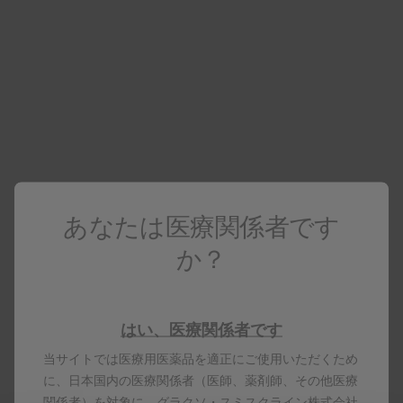
医療関係者向け情報
医療関係者でない場合は
コーポレートサイト
へアクセスしてください
エピビル
電子添文（エピビル錠150・300）
あなたは医療関係者です
か？
エピビル
エピビル錠150
はい、医療関係者です
当サイトでは医療用医薬品を適正にご使用いただくため
製品名はすべて、グラクソ・スミスクライン、そのライセ
に、日本国内の医療関係者（医師、薬剤師、その他医療
ンサー、提携パートナーの登録商標です。
関係者）を対象に、グラクソ・スミスクライン株式会社