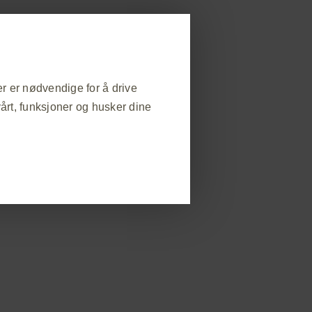
Registrer deg
Rapporter bivirkning
eter
Bestill materiell
Møter
Kontakt oss
r er nødvendige for å drive
vårt, funksjoner og husker dine
❮
tstedbesøk, for å administrere
egg er noen informasjonskapsler
mpel å angi
orbert
lokkere eller varsle deg om disse
lene lagrer ingen personlig
 til å forhindre to sykdommer:
rdskjema for primærvaksinasjon med