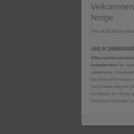
Velkommen t
Norge
Her vil du finne inf
Jeg er helsepers
Jeg er pasient e
Viktig informasjon: Dis
Klikk over for å komme
helsepersonell iht. leg
åpen for alle.
sykepleiere, farmasøyt
kan finne informasjon 
Ved å klikke deg inn på
du tilhører de nevnte 
Nettsiden inneholder 