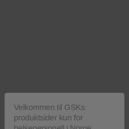
Vaksinasjon er det største bidraget til global helse bortsett fra
innføringen av rent vann og sanitære forhold. GSK utvikler og
produserer vaksiner for å forebygge smittsomme sykdommer
hos både barn og voksne. Vi distribuerer mer enn 2 millioner
vaksiner til mennesker i i over 170 land, hver dag.
Vaksiner
Vaksineoversikt
Les mer om våre reisevaksiner og andre vaksiner til barn,
ungdom og voksne
Se våre vaksiner
Velkommen til GSKs
produktsider kun for
helsepersonell i Norge