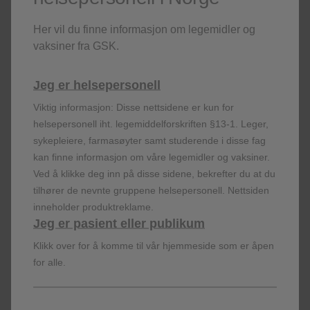
Bestill materiell
Her vil du finne informasjon om legemidler og
Bestill brosjyrer og last ned nyttige verktøy.
vaksiner fra GSK.
Jeg er helsepersonell
Bestill her
Viktig informasjon: Disse nettsidene er kun for
helsepersonell iht. legemiddelforskriften §13-1. Leger,
sykepleiere, farmasøyter samt studerende i disse fag
kan finne informasjon om våre legemidler og vaksiner.
Ved å klikke deg inn på disse sidene, bekrefter du at du
tilhører de nevnte gruppene helsepersonell. Nettsiden
inneholder produktreklame.
E-postservice
Jeg er pasient eller publikum
Klikk over for å komme til vår hjemmeside som er åpen
for alle.
Registrer deg på GSKs e-postservice og motta
invitasjoner til webinarer og møter, relevant vitenskapelig
informasjon og produktlanseringer og produktnyheter.