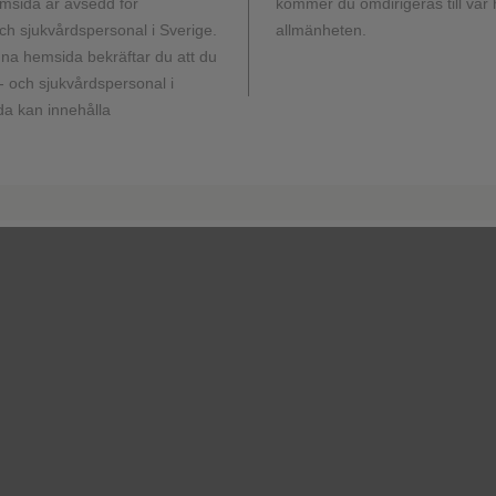
msida är avsedd för
kommer du omdirigeras till vår
h sjukvårdspersonal i Sverige.
allmänheten.
a hemsida bekräftar du att du
1
 säkerhetsprofil jämfört med BIC/FTC/TAF.
Läkemedelsrelater
 och sjukvårdspersonal i
277 deltagare på Dovato jämfört med n=27/276 deltagare på B
a kan innehålla
DOVATO
(n=277)
)
207
(74.7)
% in either
 class