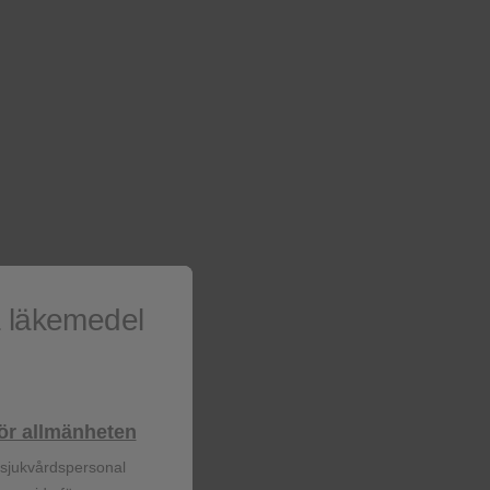
 Dovato jämfört med
1
ng mellan armarna.
a läkemedel
lhör allmänheten
r sjukvårdspersonal