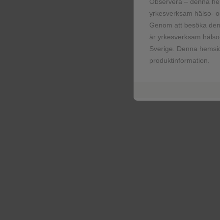
Observera – denna he
Biverkningsprofil
yrkesverksam hälso- oc
Genom att besöka denn
Dovato hade en jämförbar
är yrkesverksam hälso-
rapporterades hos n=19/
Sverige. Denna hemsid
produktinformation.
n, (%)
Any adverse event (AE
Most common AEs (>10
arm) per system organ