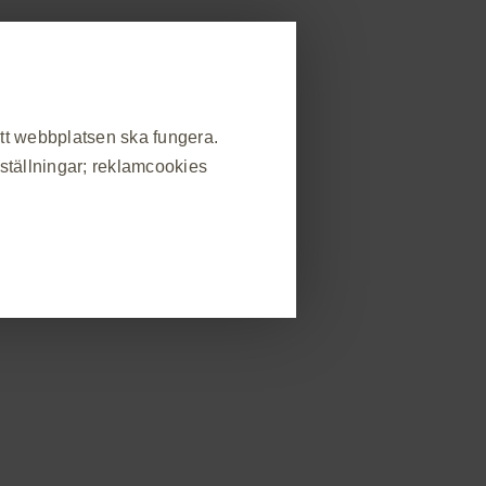
allmänheten
strera dig
Rapportera biverkning
områden
Beställ material
Event
Kontakt
att webbplatsen ska fungera.
nställningar; reklamcookies
Tolerabilitet och säkerhet
Mer
Produktresumé
❮
atsbesök, hantera inställningar
s som svar på handlingar som du
in eller fylla i formulär. Du kan
v webbplatsen kommer då inte att