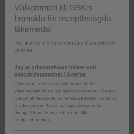
Välkommen till GSK:s
hemsida för receptbelagda
läkemedel
Referenser:
Relvar Ellipta produktresumé,
fass.se
Här hittar du information om våra läkemedel och
vacciner
Bleecker ER, Lötvall J, O'Byrne PM et al.
Fluticasone furoate-vilanterol 100/25 mcg compared
with fluticasone furoate 100 mcg in asthma: a
Jag är yrkesverksam hälso- och
randomized trial. JACI In Practice. 2014; 2(5):553–
sjukvårdspersonal i Sverige
561.
[PubMed]
Observera – denna hemsida är avsedd för
Svedsater H, Dale P, Garill K et al. Qualitative
yrkesverksam hälso- och sjukvårdspersonal i Sverige.
assessment of attributes and ease of use of the
Genom att besöka denna hemsida bekräftar du att du
Ellipta dry powder inhaler for delivery of maintenance
är yrkesverksam hälso- och sjukvårdspersonal i
therapy for asthma and COPD. BMC Pulmonary
Sverige. Denna hemsida kan innehålla
Medicine 2013, 13:72.
[PubMed]
produktinformation.