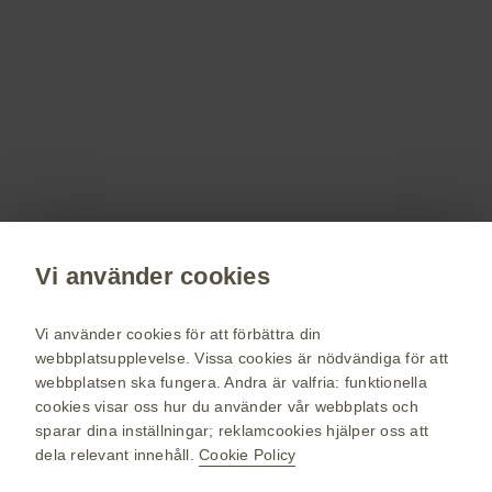
Registrera dig!
Få senaste nytt om våra läkemedel, terapiområden,
information om evenemang, beställ material till dig och dina
patienter.
Registrera dig nu
Vi använder cookies
vaccin.se
Vi använder cookies för att förbättra din
webbplatsupplevelse. Vissa cookies är nödvändiga för att
GSK Sveriges hemsida
webbplatsen ska fungera. Andra är valfria: funktionella
Webkarta
cookies visar oss hur du använder vår webbplats och
sparar dina inställningar; reklamcookies hjälper oss att
Användarvillkor
dela relevant innehåll.
Cookie Policy
Personuppgiftspolicy