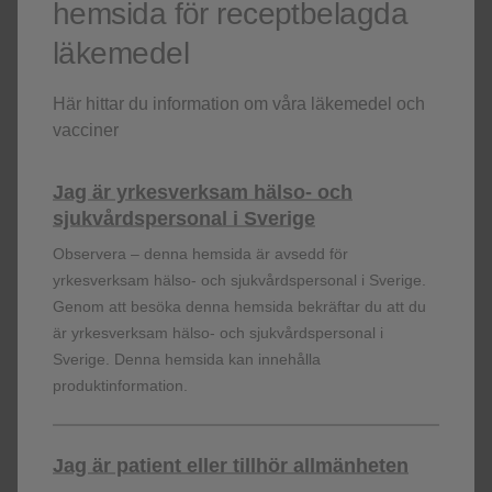
hemsida för receptbelagda
indicerat för behandling av KOL.
läkemedel
Ytterligare förskrivningsinformation och information
om pris och förmånsstatus finns här.
Här hittar du information om våra läkemedel och
Du kanske också är intresserad av följande
vacciner
film:
Jag är yrkesverksam hälso- och
Relvar, dosering och farmakologi
sjukvårdspersonal i Sverige
Observera – denna hemsida är avsedd för
Referenser
yrkesverksam hälso- och sjukvårdspersonal i Sverige.
Relvar Ellipta produktresumé,
fass.se
Genom att besöka denna hemsida bekräftar du att du
är yrkesverksam hälso- och sjukvårdspersonal i
Sverige. Denna hemsida kan innehålla
produktinformation.
Relvar Ellipta och Incruse Ellipta är varumärken som tillhör
GSK-koncernen.
Relvar Ellipta har utvecklats i samarbete med Theravance
Inc.
Jag är patient eller tillhör allmänheten