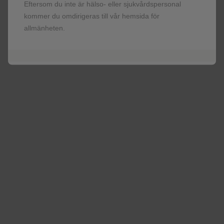
Eftersom du inte är hälso- eller sjukvårdspersonal
Relvar Ellipta (flutikasonfuroat/vilanterol), Inhalationspulver, Rx,
kommer du omdirigeras till vår hemsida för
F, ATC kod: R03AK10
allmänheten.
Indikationer
Astma:
Relvar Ellipta är indicerad för regelbunden behandling av
astma hos vuxna och ungdomar från 12 år och äldre, när
kombinationsbehandling (långverkande beta
-agonist och
2
inhalationssteroid) är lämpligt:
patienter som inte uppnår adekvat symtomkontroll med
inhalationssteroider och ”vid behovs” medicinering med
inhalerade kortverkande beta
-agonister.
2
patienter som redan har adekvat symtomkontroll med
inhalationssteroid och långverkande beta
-agonist.
2
KOL (kroniskt obstruktiv lungsjukdom):
Relvar Ellipta är indicerad
för symtomatisk behandling av vuxna med KOL med ett FEV
<70 %
1
av förväntat normalvärde (efter bronkdilaterare) och med upprepade
försämringsepisoder i sjukdomshistorien trots regelbunden