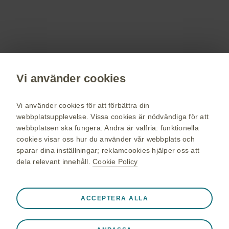
Få senaste nytt om våra läkemedel, terapiområden,
information om evenemang, beställ material till dig och dina
patienter.
Registrera dig nu
Vi använder cookies
vaccin.se
Vi använder cookies för att förbättra din
webbplatsupplevelse. Vissa cookies är nödvändiga för att
GSK Sveriges hemsida
webbplatsen ska fungera. Andra är valfria: funktionella
Webkarta
cookies visar oss hur du använder vår webbplats och
sparar dina inställningar; reklamcookies hjälper oss att
Användarvillkor
dela relevant innehåll.
Cookie Policy
Personuppgiftspolicy
Cookie policy
Alltid aktiva
Nödvändiga cookies
❮
ACCEPTERA ALLA
© 2026 GSK-koncernen eller dess licensgivare. Alla rättigheter
Nödvändiga för att webbplatsen ska fungera korrekt, som
förbehålles GlaxoSmithKline AB. Varumärken ägs av eller
att lagra sessionsdata under ett webbplatsbesök, hantera
licensieras till GSK-koncernen. GlaxoSmithKline AB, Box 516,