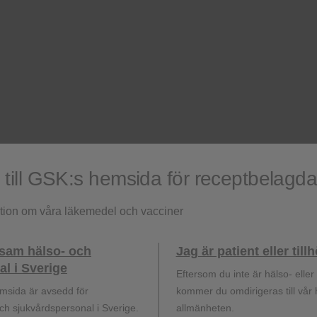
u frågor om ZEJULA för dina pati
BLI KONTAKTAD
ill GSK:s hemsida för receptbelagd
ation om våra läkemedel och vacciner
ksam hälso- och
Jag är patient eller til
l i Sverige
Eftersom du inte är hälso- elle
msida är avsedd för
kommer du omdirigeras till vår
mg tabletter, Rx, F (enbart enligt godkänd indikation). ATC-ko
h sjukvårdspersonal i Sverige.
allmänheten.
 antineoplastiska medel.