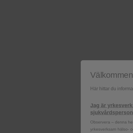
Har d
Välkommen t
Här hittar du inform
Jag är yrkesver
Minimitext
sjukvårdspersona
Observera – denna he
Zejula
(niraparib), 100 
yrkesverksam hälso- oc
antineoplastiska, övriga