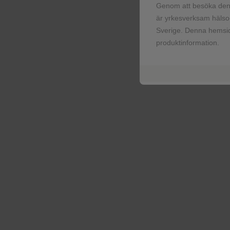
Genom att besöka denn
Indikationer:
Monoterap
är yrkesverksam hälso-
stadium III och IV) epite
Sverige. Denna hemsid
partiell) efter första l
produktinformation.
Monoterapi för underhål
epitelial ovarial-, tubar
platinumbaserad cytosta
Dosering
:
Första linje
mg (två 100 mg tabletter
baseline på ≥ 150 000/μ
dagligen.
Underhållsbeh
dagligen, vilket motsva
överväga en startdos p
Varningar och försikti
av användning av cance
av fullständigt blodstat
nästföljande 10 månade
permanent om patienten u