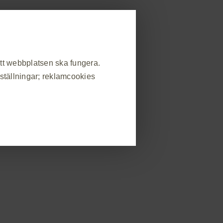
allmänheten
strera dig
Rapportera biverkning
områden
Beställ material
Event
Kontakt
att webbplatsen ska fungera.
nställningar; reklamcookies
Översikt
Material
roduktresumé
Förskrivarinformation
Bipacksedel
❮
atsbesök, hantera inställningar
s som svar på handlingar som du
in eller fylla i formulär. Du kan
v webbplatsen kommer då inte att