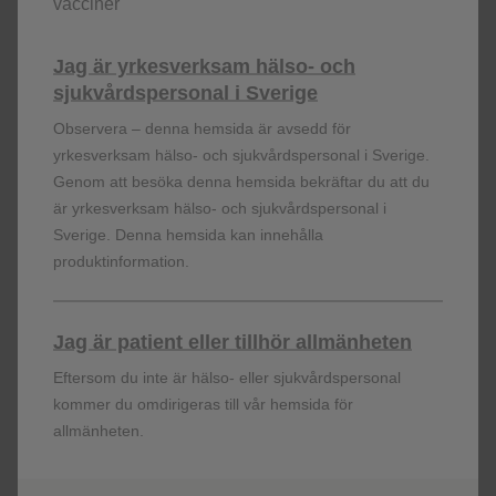
vacciner
För hälso- och sjukvårspersonal.
Jag är yrkesverksam hälso- och
Rapportera misstänkt biverkning
sjukvårdspersonal i Sverige
För hälso- och sjukvårspersonal.
Observera – denna hemsida är avsedd för
yrkesverksam hälso- och sjukvårdspersonal i Sverige.
Genom att besöka denna hemsida bekräftar du att du
Förskrivningsinformation
är yrkesverksam hälso- och sjukvårdspersonal i
Sverige. Denna hemsida kan innehålla
För hälso- och sjukvårspersonal. Information för
produktinformation.
sjukvårdspersonal: Förskrivning av Incruse Ellipta – en
bronkvidgare för symtomlindrande underhållsbehandling av
vuxna med KOL.
Jag är patient eller tillhör allmänheten
Tidigare
7
8
9
10
11
Nästa
Eftersom du inte är hälso- eller sjukvårdspersonal
kommer du omdirigeras till vår hemsida för
allmänheten.
Visa fler