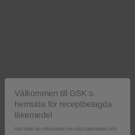
Förfrågan mottagen
För hälso- och sjukvårspersonal.
Kontaktförfrågan - GSK-representant
För hälso- och sjukvårspersonal.
Förfrågan mottagen
För hälso- och sjukvårspersonal.
Välkommen till GSK:s
Förfrågan mottagen
hemsida för receptbelagda
För hälso- och sjukvårspersonal.
läkemedel
Sökresultat
Här hittar du information om våra läkemedel och