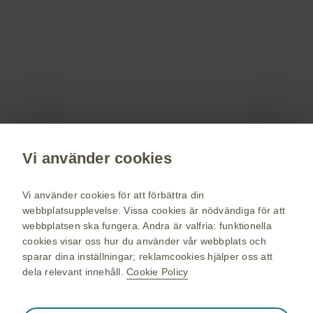
Få senaste nytt om våra läkemedel,
terapiområden, information om evenemang,
beställ material till dig och dina patienter.
Registrera dig nu
Vi använder cookies
vaccin.se
GSK Sveriges hemsida
Vi använder cookies för att förbättra din
Webkarta
webbplatsupplevelse. Vissa cookies är nödvändiga för att
webbplatsen ska fungera. Andra är valfria: funktionella
Användarvillkor
cookies visar oss hur du använder vår webbplats och
Personuppgiftspolicy
sparar dina inställningar; reklamcookies hjälper oss att
dela relevant innehåll.
Cookie Policy
Cookie policy