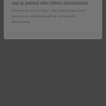
Jag är patient eller tillhör allmänheten
Eftersom du inte är hälso- eller sjukvårdspersonal
kommer du omdirigeras till vår hemsida för
Luchini C, Bibeau F, Ligtenberg MJL,
et al.
ESMO
allmänheten.
recommendations on microsatellite instability testing for
immunotherapy in cancer, and its relationship with PD-
1/PD-L1 expression and tumour mutational burden: a
systematic review-based approach.
Ann Oncol
.
2019;30(8):1232-1243.
Morice P, Leary A, Creutzberg C, Abu-Rustum N, Darai
E. Endometrial Cancer.
Lance
t.
2016;387(10023):1094-1108.
Huijgens ANJ, Mertens HJMM. Factors predicting
recurrent endometrial cancer.
Facts Views Vis Obgyn
.
2013;5(3):179-186.
Ueda SM, Kapp DS, Cheung MK,
et al.
Trends in