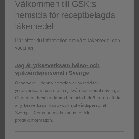
across cancer types, test for dMMR/MSI-H to enable
Välkommen till GSK:s
1
new treatment options in recurrent/advanced EC.
hemsida för receptbelagda
läkemedel
Här hittar du information om våra läkemedel och
vacciner
Abbreviations
Jag är yrkesverksam hälso- och
sjukvårdspersonal i Sverige
Observera – denna hemsida är avsedd för
yrkesverksam hälso- och sjukvårdspersonal i Sverige.
dMMR=mismatch repair deficient; MMR=mismatch
Genom att besöka denna hemsida bekräftar du att du
repair; MSI=microsatellite instability; MSI-
är yrkesverksam hälso- och sjukvårdspersonal i
H=microsatellite instability-high; PD-1=programmed
Sverige. Denna hemsida kan innehålla
death receptor-1; PD-L1=programmed death ligand 1.
produktinformation.
References