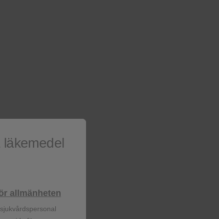
T ANY
ATE FOR
CED
a läkemedel
lhör allmänheten
r sjukvårdspersonal