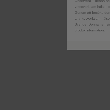
Observera – denna he
yrkesverksam hälso- oc
Genom att besöka denn
är yrkesverksam hälso-
Sverige. Denna hemsid
produktinformation.
Patients w
Ninety percent of u
making up more tha
standard of care for
12,13
line treatment.
ORR <20