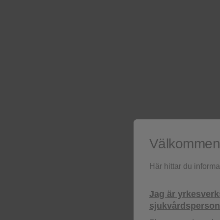
Välkommen t
Här hittar du inform
Jag är yrkesver
sjukvårdspersona