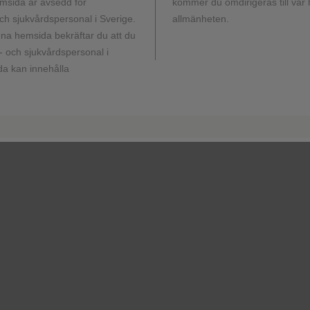
msida är avsedd för
kommer du omdirigeras till vår
h sjukvårdspersonal i Sverige.
allmänheten.
a hemsida bekräftar du att du
 och sjukvårdspersonal i
a kan innehålla
ith EC need effective second-line
terine cancers—the most common type of gynaecological can
10,11
n 130,000 new cases in Europe in 2020.
Currently, there 
 post-platinum patients, and ORR drops dramatically between f
% ON SINGLE-AGENT