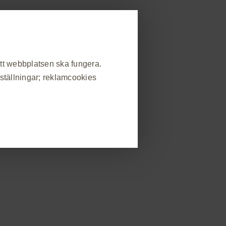
allmänheten
strera dig
Rapportera biverkning
områden
Beställ material
Event
Kontakt
att webbplatsen ska fungera.
nställningar; reklamcookies
kscancer
Onkologiteamet
Kontakta Teamet
❮
atsbesök, hantera inställningar
s som svar på handlingar som du
in eller fylla i formulär. Du kan
v webbplatsen kommer då inte att