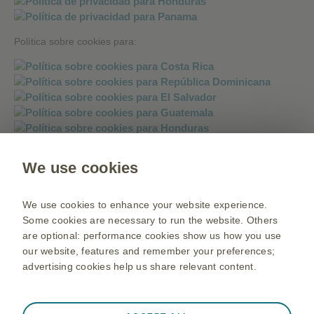
Política sobre cookies para:
We use cookies
Política sobre mensajería instantánea:
We use cookies to enhance your website experience.
Some cookies are necessary to run the website. Others
are optional: performance cookies show us how you use
our website, features and remember your preferences;
advertising cookies help us share relevant content.
Always active
Strictly Necessary Cookies
❮