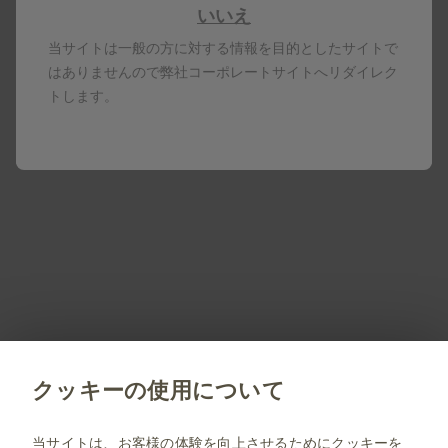
いいえ
当サイトは一般の方に対する情報を目的としたサイトで
再生時間 10:16
はありませんので弊社コーポレートサイトへリダイレク
トします。
ボトックスの製品情報
筋肉・神経のwebinar
製品名はすべて、グラクソ・スミスクライン、そのライセ
ンサー、提携パートナーの登録商標です。
製剤写真及びPDF資料は、患者指導の目的に限りダウンロ
ード頂けます。
PM-JP-DV-WCNT-200002 2026.07
クッキーの使用について
jp.gsk.com
当サイトは、お客様の体験を向上させるためにクッキーを