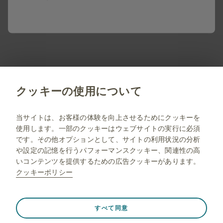
会員登録しませんか？
会員登録していただくことで、すべてのサービスや
コンテンツをご利用/閲覧いただくことができます。
会員限定コンテンツのご紹介はこちら
新規会員登録
クッキーの使用について
jp.gsk.com
当サイトは、お客様の体験を向上させるためにクッキーを
使用します。一部のクッキーはウェブサイトの実行に必須
サイトマップ
です。その他オプションとして、サイトの利用状況の分析
ご利用条件
や設定の記憶を行うパフォーマンスクッキー、関連性の高
いコンテンツを提供するための広告クッキーがあります。
プライバシー通知
クッキーポリシー
FAQ
薬剤師向け情報
常に有効
Strictly necessary（必須）
❮
すべて同意
ウェブサイト訪問中のセッションデータの保存、クッキー