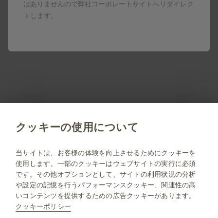
はありませんので弊社コーポレートサイトへリダイレク
トします。
製品名はすべて、グラクソ・スミスクライン、そのライセ
ンサー、提携パートナーの登録商標です。
製剤写真及びPDF資料は、患者指導の目的に限りダウンロ
ード頂けます。
PM-JP-NA-WCNT-190010 2026.06
クッキーの使用について
jp.gsk.com
当サイトは、お客様の体験を向上させるためにクッキーを
使用します。一部のクッキーはウェブサイトの実行に必須
サイトマップ
です。その他オプションとして、サイトの利用状況の分析
ご利用条件
や設定の記憶を行うパフォーマンスクッキー、関連性の高
いコンテンツを提供するための広告クッキーがあります。
プライバシー通知
クッキーポリシー
FAQ