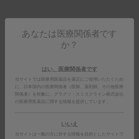
添付文書
ド
「使用上の注意」改訂のお知らせ
もっと見る
PDFダウンロー
あなたは医療関係者です
インタビューフォーム
ド
か？
アボルブカプセ
製剤写真
ル0.5mg
包装変更のお知らせ
もっと見る
はい、医療関係者です
くすりのしおり
当サイトでは医療用医薬品を適正にご使用いただくため
アボルブカプセ
※くすりの適正使用協議会ページ（外部
に、日本国内の医療関係者（医師、薬剤師、その他医療
ル0.5mg
サイト）に移動します。
関係者）を対象に、グラクソ・スミスクライン株式会社
の医療用医薬品に関する情報を提供しています。
PDFダウンロー
製品コード
ド
※PDFデータをご覧になる場合はAdobe Readerが必要です。
いいえ
お持ちでない方は右のボタンでダウンロード（無料）してく
当サイトは一般の方に対する情報を目的としたサイトで
ださい。