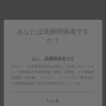
用ドライシロップ」通
各種お知らせ
常出荷再開のご案内
もっと見る
添付文書
PDFダウンロード
あなたは医療関係者です
「使用上の注意」改訂のお知らせ
もっと見る
か？
インタビューフォーム
PDFダウンロード
クラバモックス小児用
製剤写真
配合ドライシロップ
はい、医療関係者です
包装変更のお知らせ
もっと見る
当サイトでは医療用医薬品を適正にご使用いただくため
に、日本国内の医療関係者（医師、薬剤師、その他医療
くすりのしおり
クラバモックス小児用
関係者）を対象に、グラクソ・スミスクライン株式会社
※くすりの適正使用協議会ページ
配合ドライシロップ
の医療用医薬品に関する情報を提供しています。
（外部サイト）に移動します。
製品コード
PDFダウンロード
いいえ
※PDFデータをご覧になる場合はAdobe Readerが必要です。