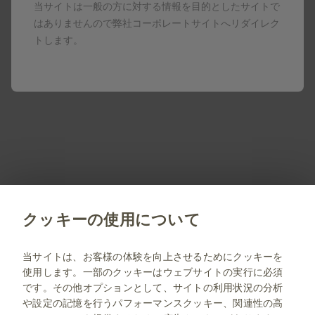
当サイトは一般の方に対する情報を目的としたサイトで
お持ちでない方は右のボタンでダウンロード（無料）してく
はありませんので弊社コーポレートサイトへリダイレク
ださい。
トします。
製品名はすべて、グラクソ・スミスクライン、そのライセ
ンサー、提携パートナーの登録商標です。
製剤写真及びPDF資料は、患者指導の目的に限りダウンロ
ード頂けます。
PM-JP-NA-WCNT-190010 2026.06
クッキーの使用について
jp.gsk.com
当サイトは、お客様の体験を向上させるためにクッキーを
使用します。一部のクッキーはウェブサイトの実行に必須
サイトマップ
です。その他オプションとして、サイトの利用状況の分析
ご利用条件
や設定の記憶を行うパフォーマンスクッキー、関連性の高