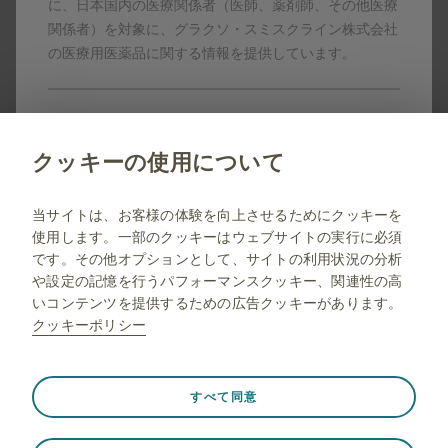
ンサー、提携パートナーの登録商標です。
に、日本国内の医療関係者（医師、薬剤師、その他医療
製剤写真及びPDF資料は、患者指導の目的に限りダウンロ
関係者）を対象に、グラクソ・スミスクライン株式会社
ード頂けます。
の医療用医薬品に関する情報を提供しています。
PM-JP-NA-WCNT-190010 2026.06
いいえ
当サイトは一般の方に対する情報を目的としたサイトで
クッキーの使用について
はありませんので弊社コーポレートサイトへリダイレク
トします。
jp.gsk.com
当サイトは、お客様の体験を向上させるためにクッキーを
使用します。一部のクッキーはウェブサイトの実行に必須
サイトマップ
です。その他オプションとして、サイトの利用状況の分析
ご利用条件
や設定の記憶を行うパフォーマンスクッキー、関連性の高
いコンテンツを提供するための広告クッキーがあります。
プライバシー通知
クッキーポリシー
FAQ
薬剤師向け情報
常に有効
Strictly necessary（必須）
❮
すべて同意
ウェブサイト訪問中のセッションデータの保存、クッキー
とタグの設定の管理、ウェブサイトのセキュリティの保護