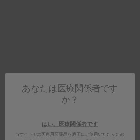
医療関係者向け情報
医療関係者でない場合は
コーポレートサイト
へアクセスしてください
ダーブロック
電子添文
製品トップ
あなたは医療関係者です
か？
製品基本情報
もっと見る
はい、医療関係者です
当サイトでは医療用医薬品を適正にご使用いただくため
製品名はすべて、グラクソ・スミスクライン、そのライセ