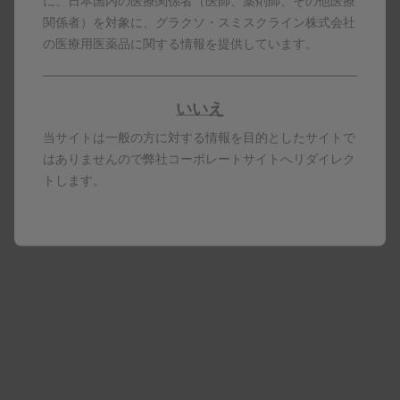
に、日本国内の医療関係者（医師、薬剤師、その他医療
25μg 56噴霧用
関係者）を対象に、グラクソ・スミスクライン株式会社
の医療用医薬品に関する情報を提供しています。
包装変更のお知らせ
もっと見る
フルナーゼ点鼻液50μg 28噴
くすりのしおり
霧用
いいえ
※くすりの適正使用協議会
フルナーゼ点鼻液50μg 56噴
当サイトは一般の方に対する情報を目的としたサイトで
ページ（外部サイト）に移
霧用
はありませんので弊社コーポレートサイトへリダイレク
動します。
小児用フルナーゼ点鼻液
トします。
25μg 56噴霧用
製品コード
PDFダウンロード
※PDFデータをご覧になる場合はAdobe Readerが必要です。
お持ちでない方は右のボタンでダウンロード（無料）してく
ださい。
製品名はすべて、グラクソ・スミスクライン、そのライセ
ンサー、提携パートナーの登録商標です。