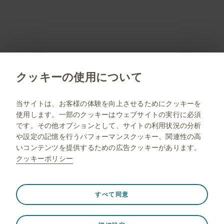
製剤写真及びPDF資料は、患者指導の目的に限りダウンロ
ード頂けます。
PM-JP-NA-WCNT-190010 2026.06
クッキーの使用について
jp.gsk.com
当サイトは、お客様の体験を向上させるためにクッキーを
使用します。一部のクッキーはウェブサイトの実行に必須
サイトマップ
です。その他オプションとして、サイトの利用状況の分析
ご利用条件
や設定の記憶を行うパフォーマンスクッキー、関連性の高
いコンテンツを提供するための広告クッキーがあります。
プライバシー通知
クッキーポリシー
FAQ
薬剤師向け情報
常に有効
Strictly necessary（必須）
❮
すべて同意
ウェブサイト訪問中のセッションデータの保存、クッキー
とタグの設定の管理、ウェブサイトのセキュリティの保護
© 2001-2026 GSK plc. All rights reserved. Trade marks are