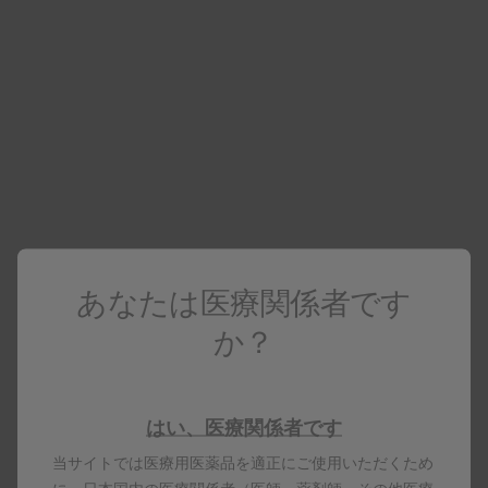
薬価基準削除に伴う経過措置
期間移行のご案内
各種お知らせ
もっと見る
フルナーゼ点鼻液50μg 28噴
霧用・56噴霧用
添付文書
小児用フルナーゼ点鼻液
25μg 56噴霧用
「使用上の注意」改訂のお
もっと見る
知らせ
あなたは医療関係者です
インタビューフォーム
PDFダウンロード
か？
フルナーゼ点鼻液50μg 28噴
霧用
フルナーゼ点鼻液50μg 56噴
はい、医療関係者です
製剤写真
霧用
当サイトでは医療用医薬品を適正にご使用いただくため
小児用フルナーゼ点鼻液